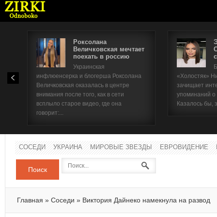
Роксолана
Величковская мечтает
поехать в россию
с
Имя п
Украинская
Б
инфлюенсерка и блогерша Роксолана
«Холостяк» Н
Паро
Величковская оказалась в центре
зачищает инт
внимания после того, как в сети
упоминаний о
всплыло старое видео, где она
Казалось бы, 
говорит:...
СОСЕДИ
УКРАИНА
МИРОВЫЕ ЗВЕЗДЫ
ЕВРОВИДЕНИЕ
Поиск
Главная
»
Соседи
»
Виктория Дайнеко намекнула на развод