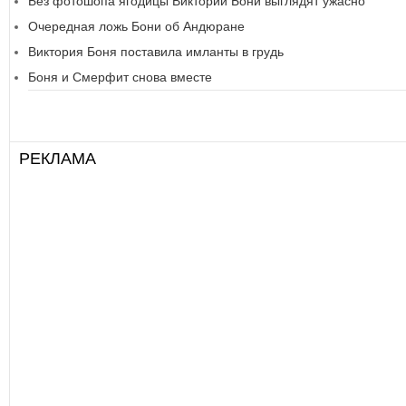
Без фотошопа ягодицы Виктории Бони выглядят ужасно
Очередная ложь Бони об Андюране
Виктория Боня поставила имланты в грудь
Боня и Смерфит снова вместе
РЕКЛАМА