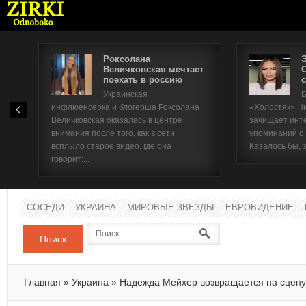
Роксолана
Величковская мечтает
поехать в россию
с
Имя п
Украинская
Б
инфлюенсерка и блогерша Роксолана
«Холостяк» Н
Паро
Величковская оказалась в центре
зачищает инт
внимания после того, как в сети
упоминаний о
всплыло старое видео, где она
Казалось бы, 
говорит:...
СОСЕДИ
УКРАИНА
МИРОВЫЕ ЗВЕЗДЫ
ЕВРОВИДЕНИЕ
Поиск
Главная
»
Украина
»
Надежда Мейхер возвращается на сцену