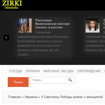
Роксолана
Величковская мечтает
поехать в россию
с
Имя п
Украинская
Б
инфлюенсерка и блогерша Роксолана
«Холостяк» Н
Паро
Величковская оказалась в центре
зачищает инт
внимания после того, как в сети
упоминаний о
всплыло старое видео, где она
Казалось бы, 
говорит:...
СОСЕДИ
УКРАИНА
МИРОВЫЕ ЗВЕЗДЫ
ЕВРОВИДЕНИЕ
Поиск
Главная
»
Украина
»
У Светланы Лободы роман с женщиной