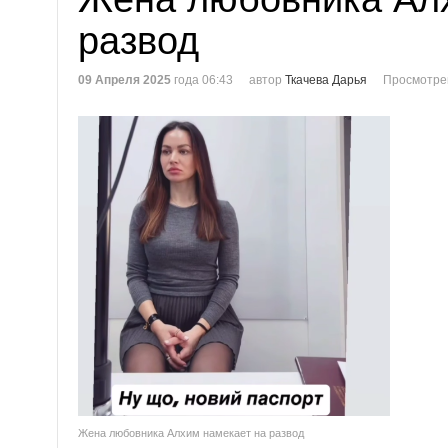
развод
09 Апреля 2025
года 06:43
автор
Ткачева Дарья
Просмотре
Жена любовника Алхим намекает на развод