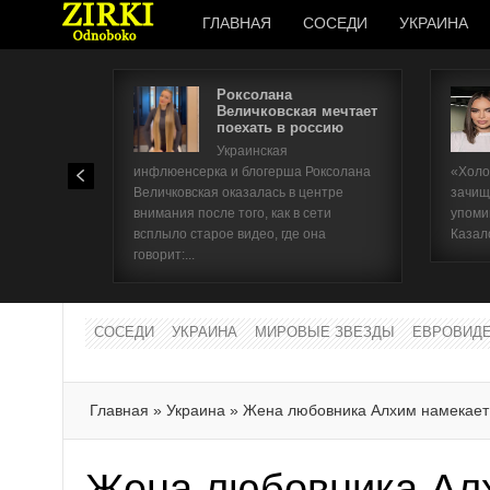
ГЛАВНАЯ
СОСЕДИ
УКРАИНА
Роксолана
Величковская мечтает
поехать в россию
Украинская
инфлюенсерка и блогерша Роксолана
«Холо
Величковская оказалась в центре
зачищ
внимания после того, как в сети
упоми
всплыло старое видео, где она
Казал
говорит:...
СОСЕДИ
УКРАИНА
МИРОВЫЕ ЗВЕЗДЫ
ЕВРОВИД
Главная
»
Украина
»
Жена любовника Алхим намекает
Жена любовника Алх