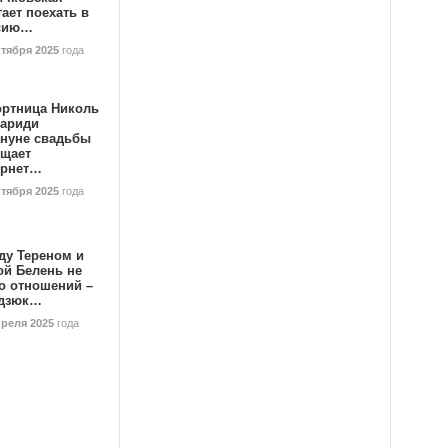
ает поехать в
сию…
ктября 2025
года
ортница Николь
тариди
ануне свадьбы
ищает
ернет…
ктября 2025
года
ду Тереном и
ой Белень не
о отношений –
дзюк…
преля 2025
года