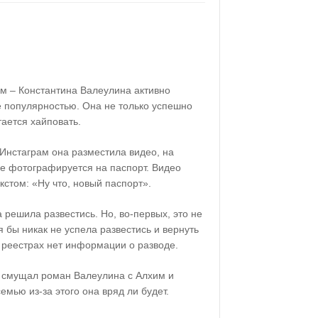
 – Константина Валеулина активно
е популярностью. Она не только успешно
тается хайповать.
 Инстаграм она разместила видео, на
ре фотографируется на паспорт. Видео
стом: «Ну что, новый паспорт».
а решила развестись. Но, во-первых, это не
я бы никак не успела развестись и вернуть
 реестрах нет информации о разводе.
е смущал роман Валеулина с Алхим и
мью из-за этого она вряд ли будет.