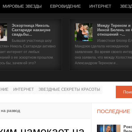
МИРОВЫЕ ЗВЕЗДЫ
ЕВРОВИДЕНИЕ
ИНТЕРНЕТ
ЗВЕЗ
Эскортница Николь
Между Тереном и
Сахтариди накануне
Инной Белень не
свадьбы...
отношений –...
Имя пользователя
Бывшая участница шоу
Известная блогер Е
стяк» Николь Сахтариди активно
Мандзюк сделала неожиданное
Пароль
ает интернет от любых
заявление. Во время своего инте
наний о ее эскортном прошлом.
она заявила, что между Холостяк
ось бы, зачем ей это?
Александром Тереном и...
запомнить
ЕНИЕ
ИНТЕРНЕТ
ЗВЕЗДНЫЕ СЕКРЕТЫ КРАСОТЫ
Пои
Забыли пароль?
Забыли имя пользователя?
 на развод
ПОСЛЕДНИЕ
Рок
им намекает на
Вел