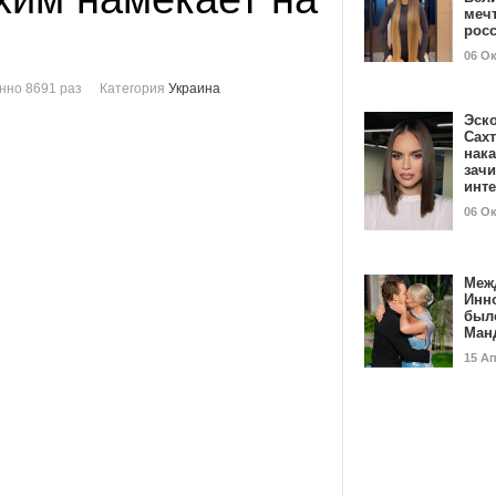
мечт
рос
06 О
нно 8691 раз
Категория
Украина
Эск
Сах
нак
зач
инт
06 О
Меж
Инн
был
Ман
15 А