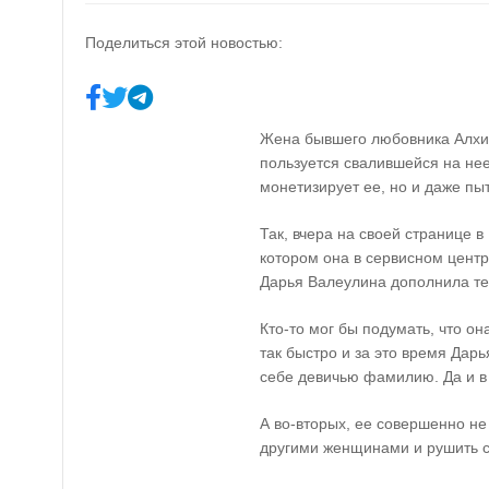
Поделиться этой новостью:
Жена бывшего любовника Алхим
пользуется свалившейся на не
монетизирует ее, но и даже пы
Так, вчера на своей странице в
котором она в сервисном цент
Дарья Валеулина дополнила тек
Кто-то мог бы подумать, что он
так быстро и за это время Дарь
себе девичью фамилию. Да и в
А во-вторых, ее совершенно н
другими женщинами и рушить се