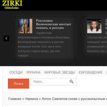
Роксолана
Величковская мечтает
поехать в россию
с
Имя п
Украинская
Б
инфлюенсерка и блогерша Роксолана
«Холостяк» Н
Паро
Величковская оказалась в центре
зачищает инт
внимания после того, как в сети
упоминаний о
всплыло старое видео, где она
Казалось бы, 
говорит:...
СОСЕДИ
УКРАИНА
МИРОВЫЕ ЗВЕЗДЫ
ЕВРОВИДЕНИЕ
Поиск
Главная
»
Украина
»
Антон Савлепов снова с русскоязычным 