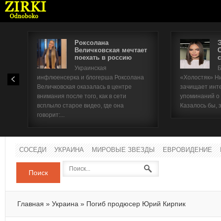
Роксолана
Величковская мечтает
поехать в россию
с
Имя п
Украинская
Б
инфлюенсерка и блогерша Роксолана
«Холостяк» Н
Паро
Величковская оказалась в центре
зачищает инт
внимания после того, как в сети
упоминаний о
всплыло старое видео, где она
Казалось бы, 
говорит:...
СОСЕДИ
УКРАИНА
МИРОВЫЕ ЗВЕЗДЫ
ЕВРОВИДЕНИЕ
Поиск
Главная
»
Украина
»
Погиб продюсер Юрий Кирпик