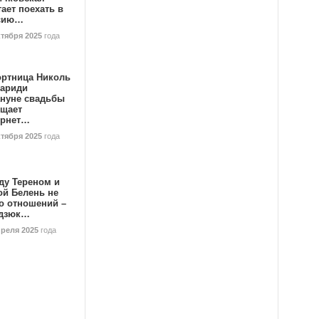
ает поехать в
сию…
ктября 2025
года
ортница Николь
тариди
ануне свадьбы
ищает
ернет…
ктября 2025
года
ду Тереном и
ой Белень не
о отношений –
дзюк…
преля 2025
года