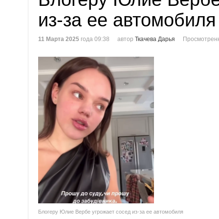
из-за ее автомобиля
11 Марта 2025
года 09:38
автор
Ткачева Дарья
Просмотренн
Блогеру Юлие Вербе угрожает сосед из-за ее автомобиля