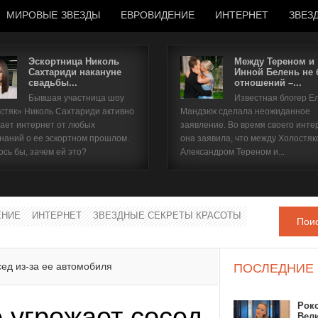
МИРОВЫЕ ЗВЕЗДЫ
ЕВРОВИДЕНИЕ
ИНТЕРНЕТ
ЗВЕЗ
Эскортница Николь
Между Тереном и
Сахтариди накануне
Инной Белень не
свадьбы...
отношений –...
Имя пользователя
Бывшая участница шоу
Известная блогер Е
стяк» Николь Сахтариди активно
Мандзюк сделала неожиданное
Пароль
ает интернет от любых
заявление. Во время своего инте
наний о ее эскортном прошлом.
она заявила, что между Холостяк
ось бы, зачем ей это?
Александром Тереном и...
запомнить
ЕНИЕ
ИНТЕРНЕТ
ЗВЕЗДНЫЕ СЕКРЕТЫ КРАСОТЫ
Пои
Забыли пароль?
Забыли имя пользователя?
ед из-за ее автомобиля
ПОСЛЕДНИЕ
Рок
 угрожает сосед
Вел