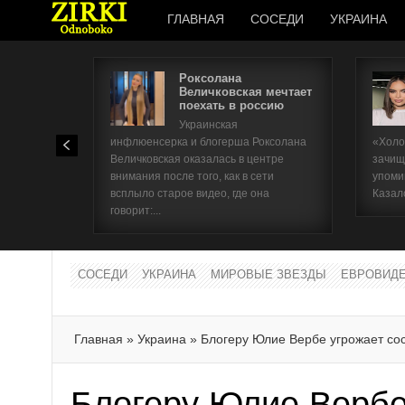
ГЛАВНАЯ
СОСЕДИ
УКРАИНА
Роксолана
Величковская мечтает
поехать в россию
Украинская
инфлюенсерка и блогерша Роксолана
«Холо
Величковская оказалась в центре
зачищ
внимания после того, как в сети
упоми
всплыло старое видео, где она
Казал
говорит:...
СОСЕДИ
УКРАИНА
МИРОВЫЕ ЗВЕЗДЫ
ЕВРОВИД
Главная
»
Украина
»
Блогеру Юлие Вербе угрожает сос
Блогеру Юлие Вербе