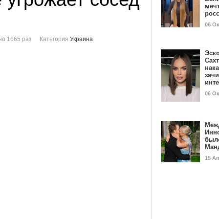
мечт
рос
06 О
о 1665 раз
Категория
Украина
Эск
Сах
нак
зач
инт
06 О
Меж
Инн
был
Ман
15 А