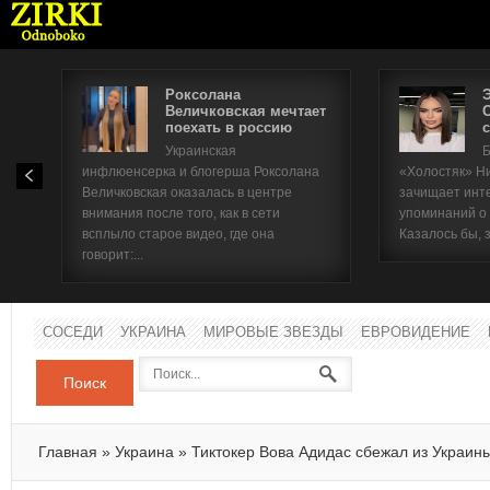
Роксолана
Величковская мечтает
поехать в россию
с
Имя п
Украинская
Б
инфлюенсерка и блогерша Роксолана
«Холостяк» Н
Паро
Величковская оказалась в центре
зачищает инт
внимания после того, как в сети
упоминаний о
всплыло старое видео, где она
Казалось бы, 
говорит:...
СОСЕДИ
УКРАИНА
МИРОВЫЕ ЗВЕЗДЫ
ЕВРОВИДЕНИЕ
Поиск
Главная
»
Украина
»
Тиктокер Вова Адидас сбежал из Украин