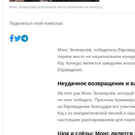
Монс Зелмерлев расплакался после поражения на конкурсе
Поделиться этой новостью:
Монс Зелмерлёв, победитель Евровиде
первое место на национальном конкурсе
Kaj. Конкурс является шведским анал
Евровидение.
Неудачное возвращение и в
На этот раз Монс Зелмерлёв, которы
не смог победить. Прогнозы букмеке
на Евровидении благодаря его участи
Kaj с их юмористической песней о сау
настоящим разочарованием для покло
Шок и слёзы: Монс делится