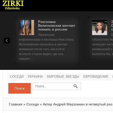
Роксолана
Величковская мечтает
поехать в россию
с
Имя п
Украинская
Б
инфлюенсерка и блогерша Роксолана
«Холостяк» Н
Паро
Величковская оказалась в центре
зачищает инт
внимания после того, как в сети
упоминаний о
всплыло старое видео, где она
Казалось бы, 
говорит:...
СОСЕДИ
УКРАИНА
МИРОВЫЕ ЗВЕЗДЫ
ЕВРОВИДЕНИЕ
Поиск
Главная
»
Соседи
»
Актер Андрей Мерзликин в четвертый раз