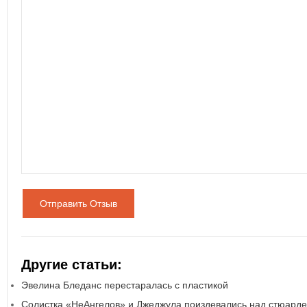
Отправить Отзыв
Другие статьи:
Эвелина Бледанс перестаралась с пластикой
Солистка «НеАнгелов» и Джеджула поиздевались над стюард