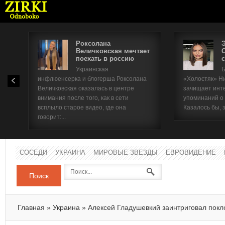
Роксолана
Величковская мечтает
поехать в россию
с
Имя п
Украинская
Б
инфлюенсерка и блогерша Роксолана
«Холостяк» Н
Паро
Величковская оказалась в центре
зачищает инт
внимания после того, как в сети
упоминаний о
всплыло старое видео, где она
Казалось бы, 
говорит:...
СОСЕДИ
УКРАИНА
МИРОВЫЕ ЗВЕЗДЫ
ЕВРОВИДЕНИЕ
Поиск
Главная
»
Украина
»
Алексей Гладушевкий заинтриговал покл