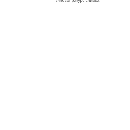
виноват ракурс снимка.