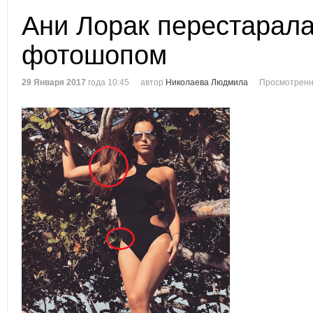
Ани Лорак перестарала
фотошопом
29 Января 2017
года 10:45
автор
Николаева Людмила
Просмотренн