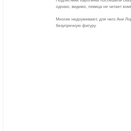
Подписчики Каролины поспешили сказа
однако, видимо, певица не читает ком
Многие недоумевают, для чего Ани Лор
безупречную фигуру.