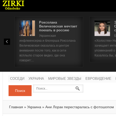
Роксолана
Величковская мечтает
поехать в россию
с
Имя п
Украинская
Б
инфлюенсерка и блогерша Роксолана
«Холостяк» Н
Паро
Величковская оказалась в центре
зачищает инт
внимания после того, как в сети
упоминаний о
всплыло старое видео, где она
Казалось бы, 
говорит:...
СОСЕДИ
УКРАИНА
МИРОВЫЕ ЗВЕЗДЫ
ЕВРОВИДЕНИЕ
Поиск
Главная
»
Украина
»
Ани Лорак перестаралась с фотошопом