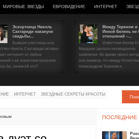
МИРОВЫЕ ЗВЕЗДЫ
ЕВРОВИДЕНИЕ
ИНТЕРНЕТ
ЗВЕЗ
Эскортница Николь
Между Тереном и
Сахтариди накануне
Инной Белень не
свадьбы...
отношений –...
Имя пользователя
Бывшая участница шоу
Известная блогер Е
стяк» Николь Сахтариди активно
Мандзюк сделала неожиданное
Пароль
ает интернет от любых
заявление. Во время своего инте
наний о ее эскортном прошлом.
она заявила, что между Холостяк
ось бы, зачем ей это?
Александром Тереном и...
запомнить
ЕНИЕ
ИНТЕРНЕТ
ЗВЕЗДНЫЕ СЕКРЕТЫ КРАСОТЫ
Пои
Забыли пароль?
Забыли имя пользователя?
уровым
ПОСЛЕДНИЕ
Рок
 дуэт со
Вел