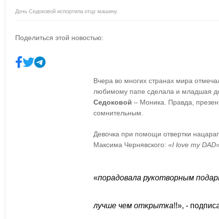
Дочь Седоковой испортила отцу машину
Поделиться этой новостью:
Вчера во многих странах мира отмеча
любимому папе сделала и младшая до
Седоковой
– Моника. Правда, презен
сомнительным.
Девочка при помощи отвертки нацарап
Максима Чернявского: «
I
love
my
DAD
«
порадовала рукотворным подарк
лучше чем открытка
!!», - подпи