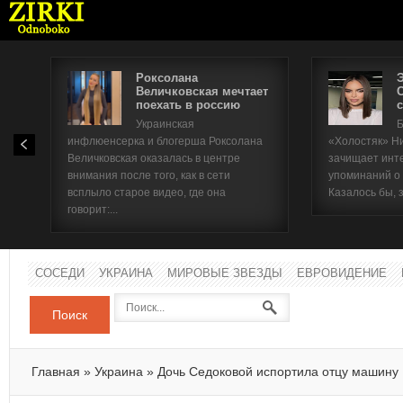
Роксолана
Величковская мечтает
поехать в россию
с
Имя п
Украинская
Б
инфлюенсерка и блогерша Роксолана
«Холостяк» Н
Паро
Величковская оказалась в центре
зачищает инт
внимания после того, как в сети
упоминаний о
всплыло старое видео, где она
Казалось бы, 
говорит:...
СОСЕДИ
УКРАИНА
МИРОВЫЕ ЗВЕЗДЫ
ЕВРОВИДЕНИЕ
Поиск
Главная
»
Украина
»
Дочь Седоковой испортила отцу машину