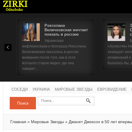
Роксолана
Величковская мечтает
поехать в россию
с
Имя п
Украинская
Б
инфлюенсерка и блогерша Роксолана
«Холостяк» Н
Паро
Величковская оказалась в центре
зачищает инт
внимания после того, как в сети
упоминаний о
всплыло старое видео, где она
Казалось бы, 
говорит:...
СОСЕДИ
УКРАИНА
МИРОВЫЕ ЗВЕЗДЫ
ЕВРОВИДЕНИЕ
Поиск
Главная
»
Мировые Звезды
»
Джанет Джексон в 50 лет вперв