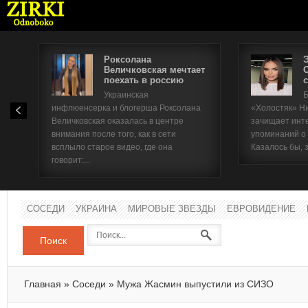
Роксолана
Величковская мечтает
поехать в россию
с
Имя п
Украинская
Б
инфлюенсерка и блогерша Роксолана
«Холостяк» Н
Паро
Величковская оказалась в центре
зачищает инт
внимания после того, как в сети
упоминаний о
всплыло старое видео, где она
Казалось бы, 
говорит:...
СОСЕДИ
УКРАИНА
МИРОВЫЕ ЗВЕЗДЫ
ЕВРОВИДЕНИЕ
Поиск
Главная
»
Соседи
»
Мужа Жасмин выпустили из СИЗО