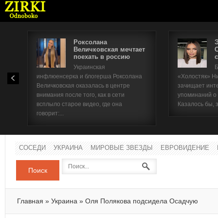
Роксолана
Величковская мечтает
поехать в россию
с
Имя п
Украинская
Б
инфлюенсерка и блогерша Роксолана
«Холостяк» Н
Паро
Величковская оказалась в центре
зачищает инт
внимания после того, как в сети
упоминаний о
всплыло старое видео, где она
Казалось бы, 
говорит:...
СОСЕДИ
УКРАИНА
МИРОВЫЕ ЗВЕЗДЫ
ЕВРОВИДЕНИЕ
Поиск
Главная
»
Украина
»
Оля Полякова подсидела Осадчую