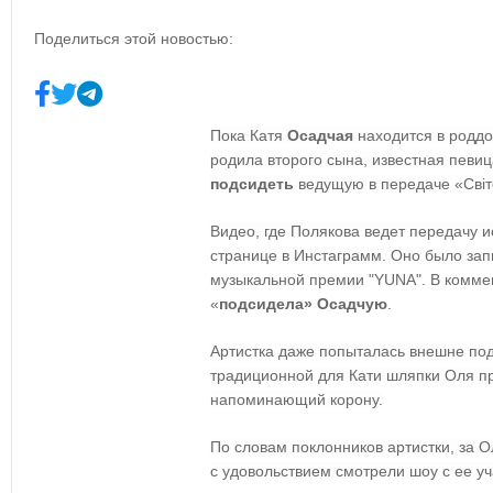
Поделиться этой новостью:
Пока Катя
Осадчая
находится в роддо
родила второго сына, известная певи
подсидеть
ведущую в передаче «Світ
Видео, где Полякова ведет передачу 
странице в Инстаграмм. Оно было зап
музыкальной премии "YUNA". В коммен
«
подсидела» Осадчую
.
Артистка даже попыталась внешне под
традиционной для Кати шляпки Оля п
напоминающий корону.
По словам поклонников артистки, за О
с удовольствием смотрели шоу с ее у