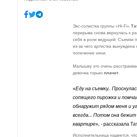
Экс-солистка группы «
Hi
-
Fi
»
Та
перерыва снова вернулась к р
себя в роли ведущей. Съемки 
из-за чего артистка вынуждена
попечение няни.
Малышку это очень расстраива
девочка горько
плачет
.
«
Еду на съемку.. Проснула
сопящего пирожка и помчал
обнаружит рядом меня и уг
всегда... Потом она бежит
квартире
», - рассказала Т
Исполнительница надеется, что 