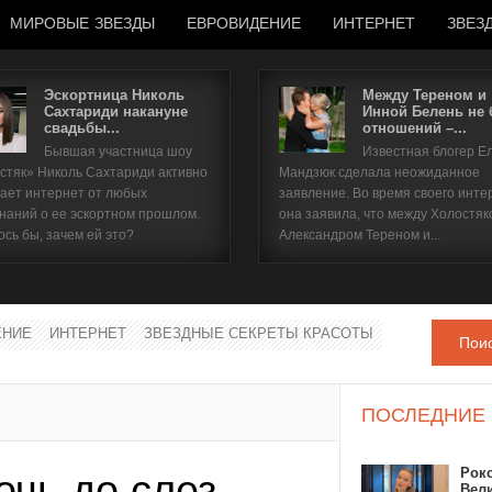
МИРОВЫЕ ЗВЕЗДЫ
ЕВРОВИДЕНИЕ
ИНТЕРНЕТ
ЗВЕЗ
Эскортница Николь
Между Тереном и
Сахтариди накануне
Инной Белень не
свадьбы...
отношений –...
Имя пользователя
Бывшая участница шоу
Известная блогер Е
стяк» Николь Сахтариди активно
Мандзюк сделала неожиданное
Пароль
ает интернет от любых
заявление. Во время своего инте
наний о ее эскортном прошлом.
она заявила, что между Холостяк
ось бы, зачем ей это?
Александром Тереном и...
запомнить
ЕНИЕ
ИНТЕРНЕТ
ЗВЕЗДНЫЕ СЕКРЕТЫ КРАСОТЫ
Пои
Забыли пароль?
Забыли имя пользователя?
ПОСЛЕДНИЕ
Рок
очь до слез
Вел