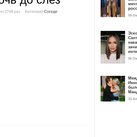
мечт
рос
о 3749 раз
Категория
Соседи
06 О
Эск
Сах
нак
зач
инт
06 О
Меж
Инн
был
Ман
15 А