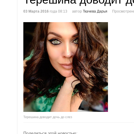
03 Марта 2016
года 08:13
автор
Ткачева Дарья
Просмотренн
Терешина доводит дочь до слез
Поделиться этой новостью: