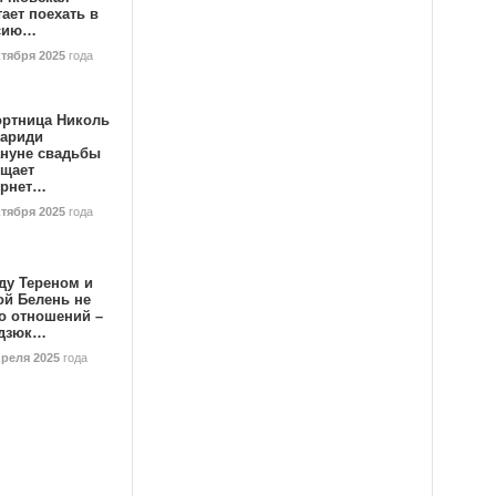
ает поехать в
сию…
ктября 2025
года
ортница Николь
тариди
ануне свадьбы
ищает
ернет…
ктября 2025
года
ду Тереном и
ой Белень не
о отношений –
дзюк…
преля 2025
года