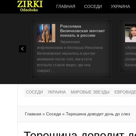
ГЛАВНАЯ
СОСЕДИ
УКРАИНА
Роксолана
Величковская мечтает
поехать в россию
Украинская
инфлюенсерка и блогерша Роксолана
«Холо
Величковская оказалась в центре
зачищ
внимания после того, как в сети
упоми
всплыло старое видео, где она
Казал
говорит:...
СОСЕДИ
УКРАИНА
МИРОВЫЕ ЗВЕЗДЫ
ЕВРОВИД
Главная
»
Соседи
»
Терешина доводит дочь до слез
Терешина доводит д