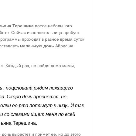
тьяна Терешина
после небольшого
аботе. Сейчас исполнительница пробует
программы проходят в разное время суток
 оставлять маленькую
дочь
Айрис на
ет. Каждый раз, не найдя дома мамы,
сь , поцеловала рядом лежащего
а. Скоро дочь проснется, не
олки ее рта поплывут к низу.. И так
 и со
слезами
ищет меня по всей
атьяна Терешина.
дочь вырастет и поймет ее, но до этого