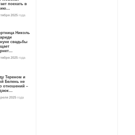
ает поехать в
сию…
ктября 2025
года
ортница Николь
тариди
ануне свадьбы
ищает
ернет…
ктября 2025
года
ду Тереном и
ой Белень не
о отношений –
дзюк…
преля 2025
года