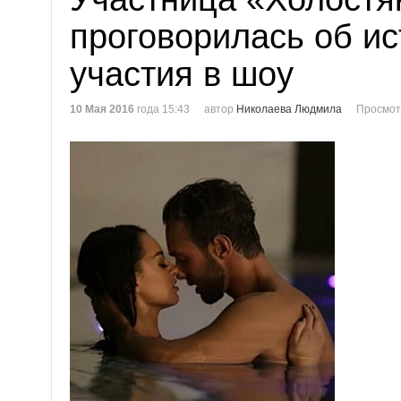
проговорилась об и
участия в шоу
10 Мая 2016
года 15:43
автор
Николаева Людмила
Просмот