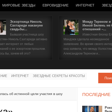
МИРОВЫЕ ЗВЕЗДЫ
ЕВРОВИДЕНИЕ
ИНТЕРНЕТ
ЗВЕЗ
Эскортница Николь
Между Тереном и
Сахтариди накануне
Инной Белень не
свадьбы...
отношений –...
Имя пользователя
Бывшая участница шоу
Известная блогер Е
стяк» Николь Сахтариди активно
Мандзюк сделала неожиданное
Пароль
ает интернет от любых
заявление. Во время своего инте
наний о ее эскортном прошлом.
она заявила, что между Холостяк
ось бы, зачем ей это?
Александром Тереном и...
запомнить
ЕНИЕ
ИНТЕРНЕТ
ЗВЕЗДНЫЕ СЕКРЕТЫ КРАСОТЫ
Пои
Забыли пароль?
Забыли имя пользователя?
лась об истинной цели участия в шоу
ПОСЛЕДНИЕ
Рок
ка»
Вел