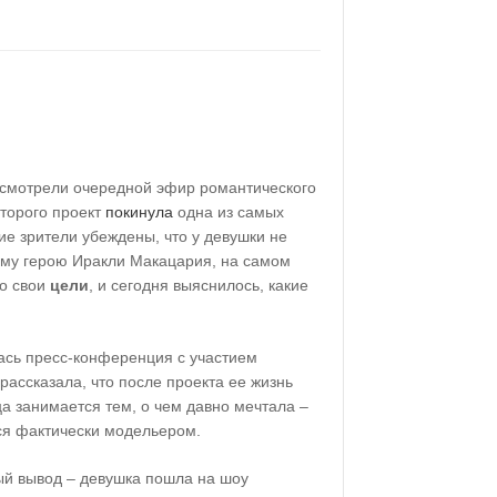
смотрели очередной эфир романтического
оторого проект
покинула
одна из самых
ие зрители убеждены, что у девушки не
ному герою Иракли Макацария, на самом
то свои
цели
, и сегодня выяснилось, какие
лась пресс-конференция с участием
рассказала, что после проекта ее жизнь
а занимается тем, о чем давно мечтала –
тся фактически модельером.
й вывод – девушка пошла на шоу