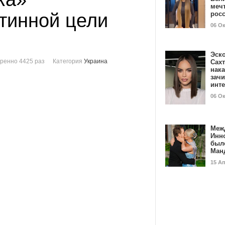
мечт
стинной цели
рос
06 О
Эск
ренно 4425 раз
Категория
Украина
Сах
нак
зач
инт
06 О
Меж
Инн
был
Ман
15 А