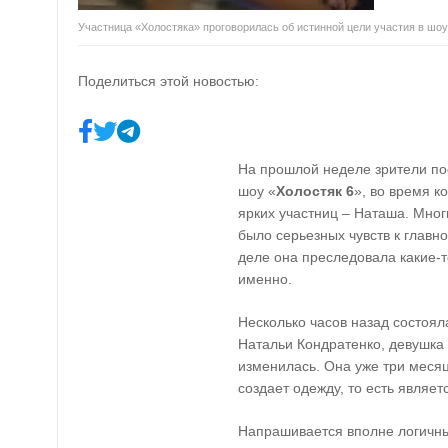
Участница «Холостяка» проговорилась об истинной цели участия в шоу
Поделиться этой новостью:
На прошлой неделе зрители по
шоу «
Холостяк 6
», во время к
ярких участниц – Наташа. Мног
было серьезных чувств к глав
деле она преследовала какие-
именно.
Несколько часов назад состоя
Натальи Кондратенко, девушка 
изменилась. Она уже три месяц
создает одежду, то есть являе
Напрашивается вполне логичны