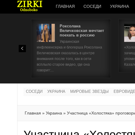
ГЛАВНАЯ
СОСЕДИ
УКРАИНА
Роксолана
Величковская мечтает
поехать в россию
Украинская
инфлюенсерка и блогерша Роксолана
«Холо
Величковская оказалась в центре
зачищ
внимания после того, как в сети
упоми
всплыло старое видео, где она
Казал
говорит:...
СОСЕДИ
УКРАИНА
МИРОВЫЕ ЗВЕЗДЫ
ЕВРОВИД
Главная
»
Украина
»
Участница «Холостяка» проговори
Участница «Холостя