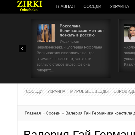
ГЛАВНАЯ
СОСЕДИ
УКРАИНА
Роксолана
Величковская мечтает
поехать в россию
Украинская
инфлюенсерка и блогерша Роксолана
«Холо
Величковская оказалась в центре
зачищ
внимания после того, как в сети
упоми
всплыло старое видео, где она
Казал
говорит:...
СОСЕДИ
УКРАИНА
МИРОВЫЕ ЗВЕЗДЫ
ЕВРОВИД
Главная
»
Соседи
»
Валерия Гай Германика крестила 
Валерия Гай Герман