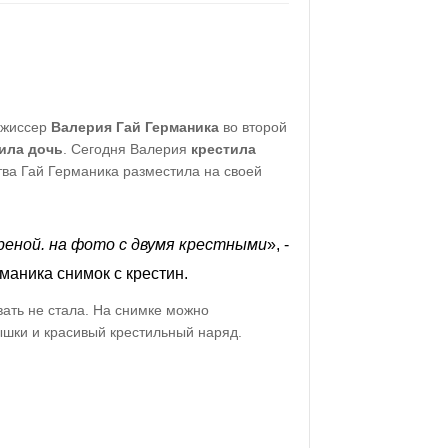
ежиссер
Валерия Гай Германика
во второй
ила дочь
. Сегодня Валерия
крестила
тва Гай Германика разместила на своей
еной. на фото с двумя крестными
», -
маника снимок с крестин.
ать не стала. На снимке можно
ышки и красивый крестильный наряд.