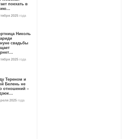
ает поехать в
сию…
ктября 2025
года
ортница Николь
тариди
ануне свадьбы
ищает
ернет…
ктября 2025
года
ду Тереном и
ой Белень не
о отношений –
дзюк…
преля 2025
года