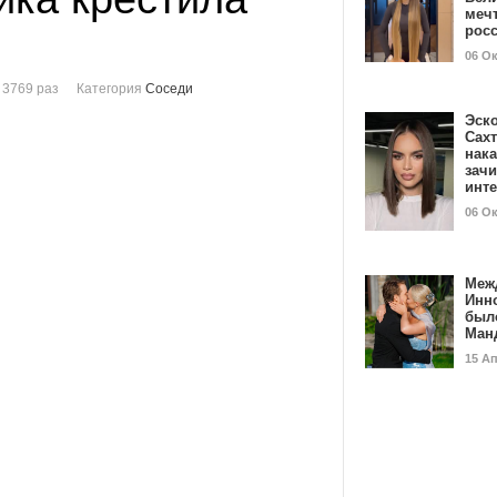
мечт
рос
06 О
 3769 раз
Категория
Соседи
Эск
Сах
нак
зач
инт
06 О
Меж
Инн
был
Ман
15 А