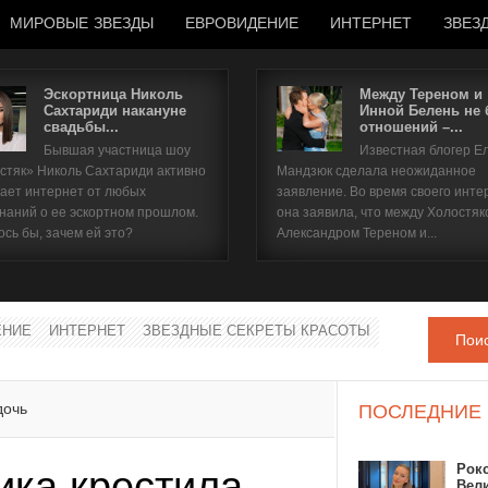
МИРОВЫЕ ЗВЕЗДЫ
ЕВРОВИДЕНИЕ
ИНТЕРНЕТ
ЗВЕЗ
Эскортница Николь
Между Тереном и
Сахтариди накануне
Инной Белень не
свадьбы...
отношений –...
Имя пользователя
Бывшая участница шоу
Известная блогер Е
стяк» Николь Сахтариди активно
Мандзюк сделала неожиданное
Пароль
ает интернет от любых
заявление. Во время своего инте
наний о ее эскортном прошлом.
она заявила, что между Холостяк
ось бы, зачем ей это?
Александром Тереном и...
запомнить
ЕНИЕ
ИНТЕРНЕТ
ЗВЕЗДНЫЕ СЕКРЕТЫ КРАСОТЫ
Пои
Забыли пароль?
Забыли имя пользователя?
дочь
ПОСЛЕДНИЕ
Рок
ика крестила
Вел