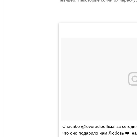
певицей. Некоторые сочли их чересч
Спасибо @loveradioofficial за сегод
что оно подарило нам Любовь ❤️, на