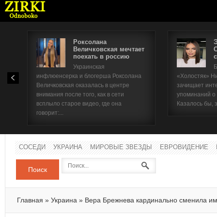
Роксолана
Величковская мечтает
поехать в россию
с
Имя п
Украинская
Б
инфлюенсерка и блогерша Роксолана
«Холостяк» Н
Паро
Величковская оказалась в центре
зачищает инт
внимания после того, как в сети
упоминаний о
всплыло старое видео, где она
Казалось бы, 
говорит:...
СОСЕДИ
УКРАИНА
МИРОВЫЕ ЗВЕЗДЫ
ЕВРОВИДЕНИЕ
Поиск
Главная
»
Украина
»
Вера Брежнева кардинально сменила и