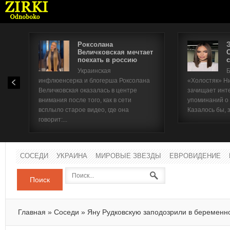
Роксолана
Величковская мечтает
поехать в россию
с
Имя п
Украинская
Б
инфлюенсерка и блогерша Роксолана
«Холостяк» Н
Паро
Величковская оказалась в центре
зачищает инт
внимания после того, как в сети
упоминаний о
всплыло старое видео, где она
Казалось бы, 
говорит:...
СОСЕДИ
УКРАИНА
МИРОВЫЕ ЗВЕЗДЫ
ЕВРОВИДЕНИЕ
Поиск
Главная
»
Соседи
»
Яну Рудковскую заподозрили в беременн