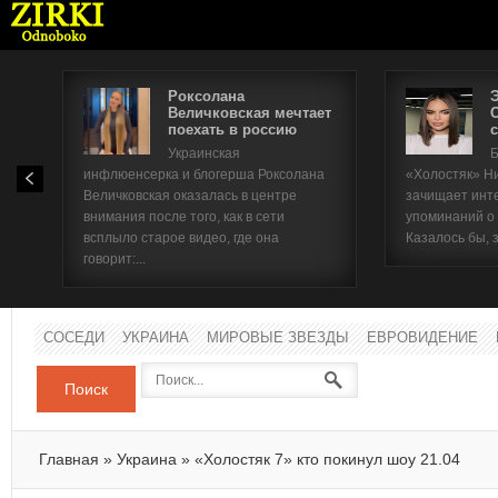
Роксолана
Величковская мечтает
поехать в россию
с
Имя п
Украинская
Б
инфлюенсерка и блогерша Роксолана
«Холостяк» Н
Паро
Величковская оказалась в центре
зачищает инт
внимания после того, как в сети
упоминаний о
всплыло старое видео, где она
Казалось бы, 
говорит:...
СОСЕДИ
УКРАИНА
МИРОВЫЕ ЗВЕЗДЫ
ЕВРОВИДЕНИЕ
Поиск
Главная
»
Украина
»
«Холостяк 7» кто покинул шоу 21.04