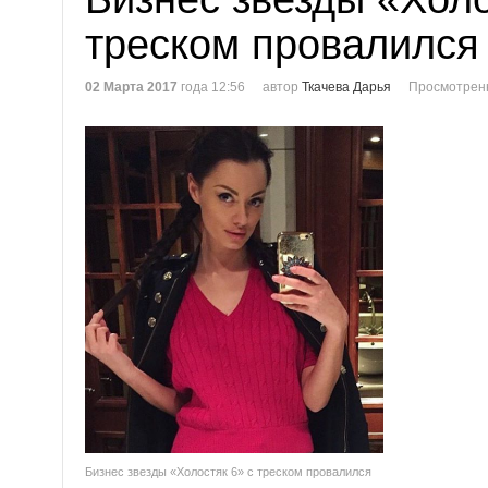
треском провалился
02 Марта 2017
года 12:56
автор
Ткачева Дарья
Просмотренн
Бизнес звезды «Холостяк 6» с треском провалился