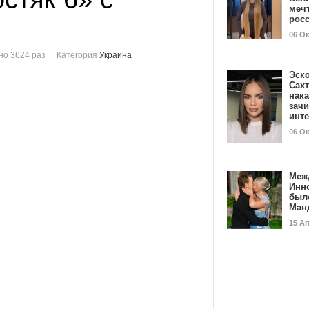
мечт
рос
06 О
о 3624 раз
Категория
Украина
Эск
Сах
нак
зач
инт
06 О
Меж
Инн
был
Ман
15 А