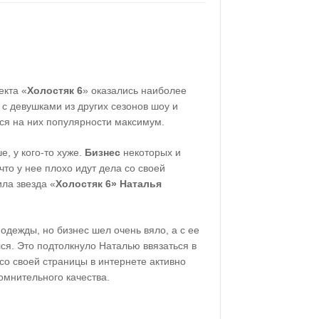
екта «
Холостяк 6
» оказались наиболее
с девушками из других сезонов шоу и
ся на них популярности максимум.
е, у кого-то хуже.
Бизнес
некоторых и
, что у нее плохо идут дела со своей
ла звезда «
Холостяк 6» Наталья
дежды, но бизнес шел очень вяло, а с ее
ся. Это подтолкнуло Наталью ввязаться в
 со своей страницы в интернете активно
омнительного качества.