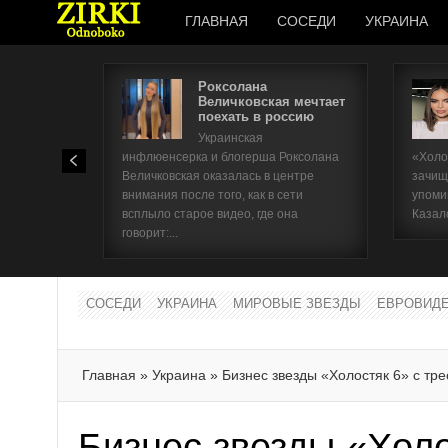
ГЛАВНАЯ
СОСЕДИ
УКРАИНА
Роксолана
Величковская мечтает
поехать в россию
Украинская
инфлюенсерка и блогерша Роксолана
«Холо
Величковская оказалась в центре
зачищ
внимания после того, как в сети
упоми
всплыло старое видео, где она
Казал
говорит:...
СОСЕДИ
УКРАИНА
МИРОВЫЕ ЗВЕЗДЫ
ЕВРОВИД
Главная
»
Украина
»
Бизнес звезды «Холостяк 6» с тр
Бизнес звезды «Холо