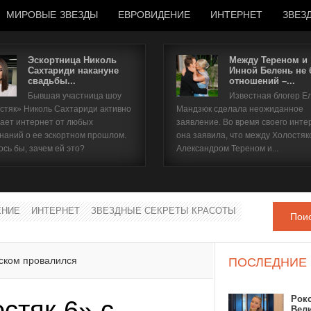
МИРОВЫЕ ЗВЕЗДЫ
ЕВРОВИДЕНИЕ
ИНТЕРНЕТ
ЗВЕЗ
Эскортница Николь
Между Тереном и
Сахтариди накануне
Инной Белень не
свадьбы...
отношений –...
Имя пользователя
Бывшая участница шоу
Известная блогер Е
стяк» Николь Сахтариди активно
Мандзюк сделала неожиданное
Пароль
ает интернет от любых
заявление. Во время своего инте
наний о ее эскортном прошлом.
она заявила, что между Холостяк
ось бы, зачем ей это?
Александром Тереном и...
запомнить
ЕНИЕ
ИНТЕРНЕТ
ЗВЕЗДНЫЕ СЕКРЕТЫ КРАСОТЫ
Пои
Забыли пароль?
Забыли имя пользователя?
еском провалился
ПОСЛЕДНИЕ
Рок
стяк 6» с
Вел