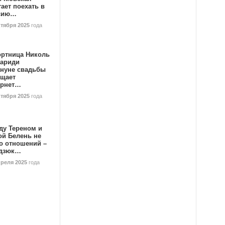
ает поехать в
сию…
ктября 2025
года
ортница Николь
тариди
ануне свадьбы
ищает
ернет…
ктября 2025
года
ду Тереном и
ой Белень не
о отношений –
дзюк…
преля 2025
года