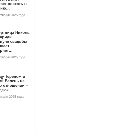
ает поехать в
сию…
ктября 2025
года
ортница Николь
тариди
ануне свадьбы
ищает
ернет…
ктября 2025
года
ду Тереном и
ой Белень не
о отношений –
дзюк…
преля 2025
года