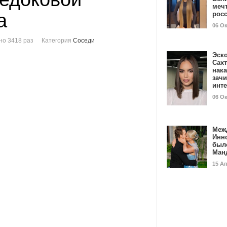
мечт
а
рос
06 О
о 3418 раз
Категория
Соседи
Эск
Сах
нак
зач
инт
06 О
Меж
Инн
был
Ман
15 А