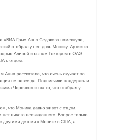
тка «ВИА Гры» Анна Седокова намекнула,
кий отобрал у нее дочь Монику. Артистка
очерью Алиной и сыном Гектором в ОАЭ.
ША с отцом.
м Анна рассказала, что очень скучает по
туация не навсегда. Подписчики поддержали
сима Чернявского за то, что отобрал у
ом, что Моника давно живет с отцом,
 нет ничего неожиданного. Вопрос только
 с другими детьми к Монике в США, а