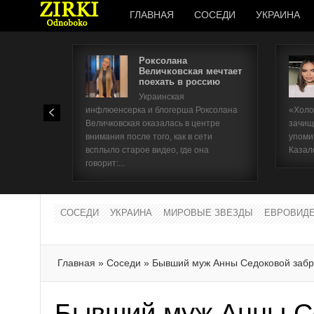
ГЛАВНАЯ
СОСЕДИ
УКРАИНА
Роксолана
Величковская мечтает
поехать в россию
Украинская
инфлюенсерка и блогерша Роксолана
«Холо
Величковская оказалась в центре
зачищ
внимания после того, как в сети
упоми
всплыло старое видео, где она
Казал
говорит:...
СОСЕДИ
УКРАИНА
МИРОВЫЕ ЗВЕЗДЫ
ЕВРОВИД
Главная
»
Соседи
»
Бывший муж Анны Седоковой забр
Бывший муж Анны С