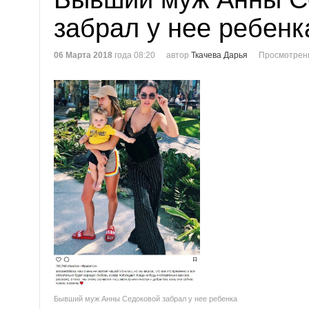
забрал у нее ребенк
06 Марта 2018
года 08:20
автор
Ткачева Дарья
Просмотренн
Бывший муж Анны Седоковой забрал у нее ребенка