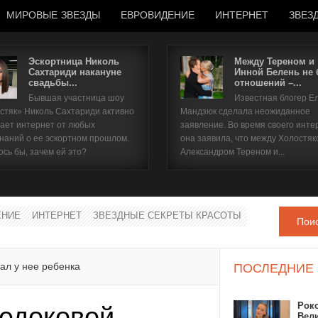
МИРОВЫЕ ЗВЕЗДЫ
ЕВРОВИДЕНИЕ
ИНТЕРНЕТ
ЗВЕЗ
Эскортница Николь
Между Тереном и
Сахтариди накануне
Инной Белень не
свадьбы...
отношений –...
Имя пользователя
Бывшая участница шоу
Известная блогер Е
стяк» Николь Сахтариди активно
Мандзюк сделала неожиданное
Пароль
ает интернет от любых
заявление. Во время своего инте
наний о ее эскортном прошлом.
она заявила, что между Холостяк
ось бы, зачем ей это?
Александром Тереном и...
запомнить
ЕНИЕ
ИНТЕРНЕТ
ЗВЕЗДНЫЕ СЕКРЕТЫ КРАСОТЫ
Пои
Забыли пароль?
Забыли имя пользователя?
ал у нее ребенка
ПОСЛЕДНИЕ
Рок
едоковой
Вел