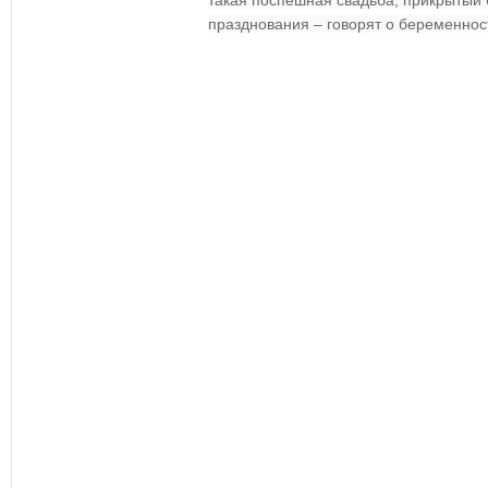
такая поспешная свадьба, прикрытый 
празднования – говорят о беременнос