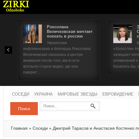
Роксолана
Величковская мечтает
поехать в россию
с
Имя п
Украинская
Б
инфлюенсерка и блогерша Роксолана
«Холостяк» Н
Паро
Величковская оказалась в центре
зачищает инт
внимания после того, как в сети
упоминаний о
всплыло старое видео, где она
Казалось бы, 
говорит:...
СОСЕДИ
УКРАИНА
МИРОВЫЕ ЗВЕЗДЫ
ЕВРОВИДЕНИЕ
Поиск
Главная
»
Соседи
»
Дмитрий Тарасов и Анастасия Костенко 