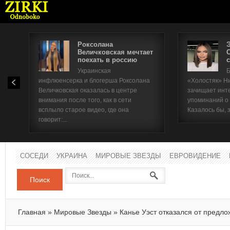
Роксолана
Величковская мечтает
поехать в россию
с
Имя п
Украинская
Б
инфлюенсерка и блогерша Роксолана
«Холостяк» Н
Паро
Величковская оказалась в центре
зачищает инт
внимания после того, как в сети
упоминаний о
всплыло старое видео, где она
Казалось бы, 
говорит:...
СОСЕДИ
УКРАИНА
МИРОВЫЕ ЗВЕЗДЫ
ЕВРОВИДЕНИЕ
Поиск
Главная
»
Мировые Звезды
»
Канье Уэст отказался от предло