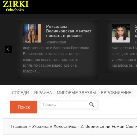
Роксолана
Величковская мечтает
поехать в россию
с
Имя п
Украинская
Б
инфлюенсерка и блогерша Роксолана
«Холостяк» Н
Паро
Величковская оказалась в центре
зачищает инт
внимания после того, как в сети
упоминаний о
всплыло старое видео, где она
Казалось бы, 
говорит:...
СОСЕДИ
УКРАИНА
МИРОВЫЕ ЗВЕЗДЫ
ЕВРОВИДЕНИЕ
Поиск
Главная
»
Украина
»
Холостячка - 2. Вернется ли Роман Свеч