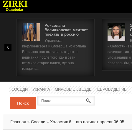
Роксолана
Величковская мечтает
поехать в россию
с
Имя п
Украинская
Б
инфлюенсерка и блогерша Роксолана
«Холостяк» Н
Паро
Величковская оказалась в центре
зачищает инт
внимания после того, как в сети
упоминаний о
всплыло старое видео, где она
Казалось бы, 
говорит:...
СОСЕДИ
УКРАИНА
МИРОВЫЕ ЗВЕЗДЫ
ЕВРОВИДЕНИЕ
Поиск
Главная
»
Соседи
»
Холостяк 6 – кто покинет проект 06.05