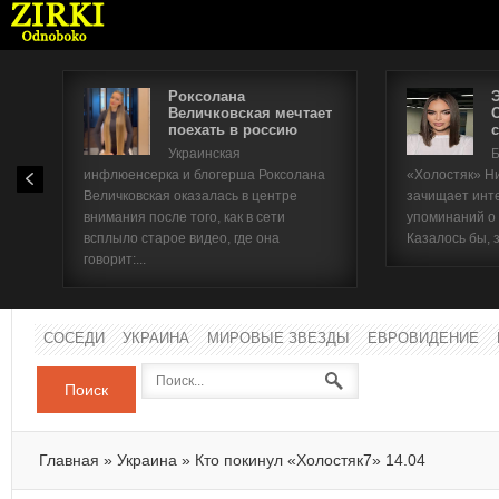
Роксолана
Величковская мечтает
поехать в россию
с
Имя п
Украинская
Б
инфлюенсерка и блогерша Роксолана
«Холостяк» Н
Паро
Величковская оказалась в центре
зачищает инт
внимания после того, как в сети
упоминаний о
всплыло старое видео, где она
Казалось бы, 
говорит:...
СОСЕДИ
УКРАИНА
МИРОВЫЕ ЗВЕЗДЫ
ЕВРОВИДЕНИЕ
Поиск
Главная
»
Украина
»
Кто покинул «Холостяк7» 14.04