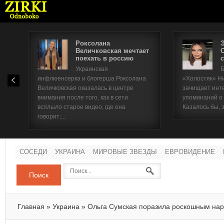
Роксолана
Величковская мечтает
поехать в россию
с
Имя п
Украинская
Б
инфлюенсерка и блогерша Роксолана
«Холостяк» Н
Паро
Величковская оказалась в центре
зачищает инт
внимания после того, как в сети
упоминаний о
всплыло старое видео, где она
Казалось бы, 
говорит:...
СОСЕДИ
УКРАИНА
МИРОВЫЕ ЗВЕЗДЫ
ЕВРОВИДЕНИЕ
Поиск
Главная
»
Украина
»
Ольга Сумская поразила роскошным на