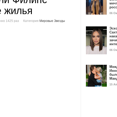
мечт
е жилья
рос
06 О
нно 1425 раз
Категория
Мировые Звезды
Эск
Сах
нак
зач
инт
06 О
Меж
Инн
был
Ман
15 А