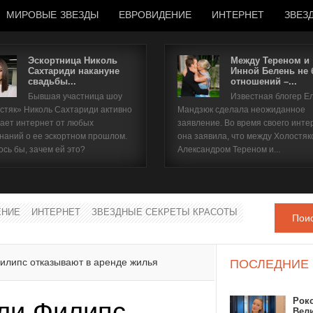
МИРОВЫЕ ЗВЕЗДЫ
ЕВРОВИДЕНИЕ
ИНТЕРНЕТ
ЗВЕЗ
Эскортница Николь
Между Тереном и
Сахтариди накануне
Инной Белень не
свадьбы...
отношений –...
Имя пользователя
Бывшая участница шоу
Известная блогер Е
стяк» Николь Сахтариди активно
Мандзюк сделала неожиданное
Пароль
ает интернет от любых
заявление. Во время своего инте
наний о ее эскортном прошлом.
она заявила, что между Холостяк
ось бы, зачем ей это?
Александром Тереном и...
запомнить
ЕНИЕ
ИНТЕРНЕТ
ЗВЕЗДНЫЕ СЕКРЕТЫ КРАСОТЫ
Пои
Забыли пароль?
Забыли имя пользователя?
илипс отказывают в аренде жилья
ПОСЛЕДНИЕ
Рок
ли Филипс
Вел