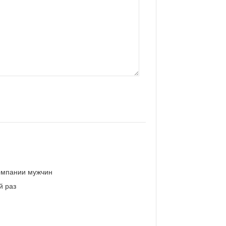
омпании мужчин
й раз