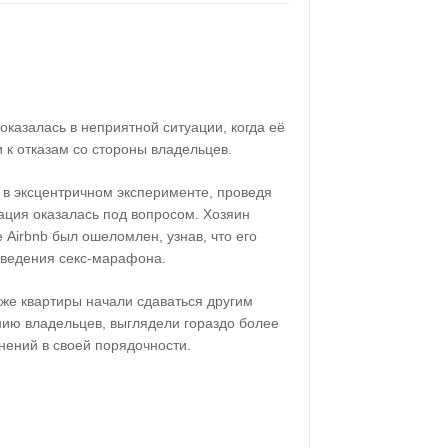
казалась в неприятной ситуации, когда её
 к отказам со стороны владельцев.
а в эксцентричном эксперименте, проведя
тация оказалась под вопросом. Хозяин
 Airbnb был ошеломлен, узнав, что его
оведения секс-марафона.
е же квартиры начали сдаваться другим
нию владельцев, выглядели гораздо более
нений в своей порядочности.