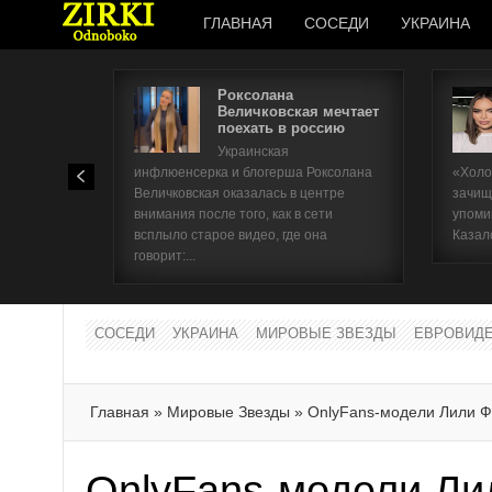
ГЛАВНАЯ
СОСЕДИ
УКРАИНА
Роксолана
Величковская мечтает
поехать в россию
Украинская
инфлюенсерка и блогерша Роксолана
«Холо
Величковская оказалась в центре
зачищ
внимания после того, как в сети
упоми
всплыло старое видео, где она
Казал
говорит:...
СОСЕДИ
УКРАИНА
МИРОВЫЕ ЗВЕЗДЫ
ЕВРОВИД
Главная
»
Мировые Звезды
»
OnlyFans-модели Лили Ф
OnlyFans-модели Ли