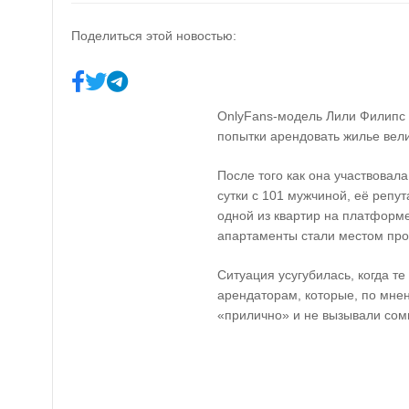
Поделиться этой новостью:
OnlyFans-модель Лили Филипс о
попытки арендовать жилье вели
После того как она участвовал
сутки с 101 мужчиной, её репу
одной из квартир на платформе
апартаменты стали местом пр
Ситуация усугубилась, когда т
арендаторам, которые, по мне
«прилично» и не вызывали сом