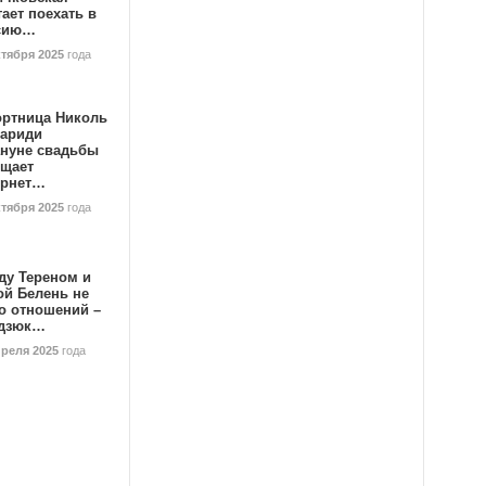
ает поехать в
сию…
ктября 2025
года
ортница Николь
тариди
ануне свадьбы
ищает
ернет…
ктября 2025
года
ду Тереном и
ой Белень не
о отношений –
дзюк…
преля 2025
года