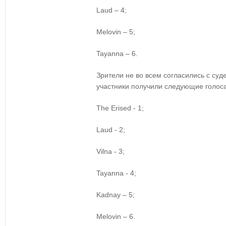
Laud – 4;
Melovin
– 5;
Tayanna
– 6.
Зрители
не во всем согласились с суд
участники получили следующие голоса
The Erised - 1;
Laud - 2;
Vilna
- 3;
Tayanna
- 4;
Kadnay
– 5;
Melovin
– 6.