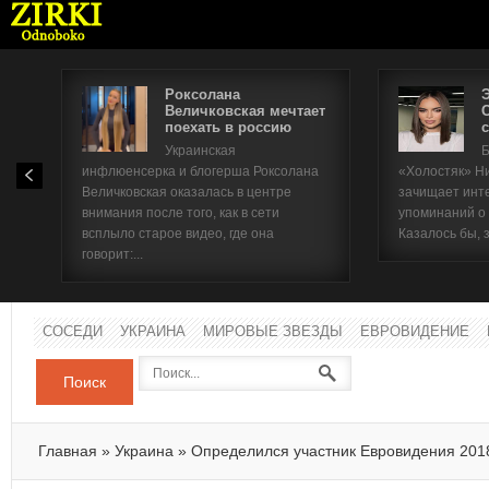
Роксолана
Величковская мечтает
поехать в россию
с
Имя п
Украинская
Б
инфлюенсерка и блогерша Роксолана
«Холостяк» Н
Паро
Величковская оказалась в центре
зачищает инт
внимания после того, как в сети
упоминаний о
всплыло старое видео, где она
Казалось бы, 
говорит:...
СОСЕДИ
УКРАИНА
МИРОВЫЕ ЗВЕЗДЫ
ЕВРОВИДЕНИЕ
Поиск
Главная
»
Украина
»
Определился участник Евровидения 201