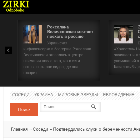
Роксолана
Величковская мечтает
поехать в россию
с
Имя п
Украинская
Б
инфлюенсерка и блогерша Роксолана
«Холостяк» Н
Паро
Величковская оказалась в центре
зачищает инт
внимания после того, как в сети
упоминаний о
всплыло старое видео, где она
Казалось бы, 
говорит:...
СОСЕДИ
УКРАИНА
МИРОВЫЕ ЗВЕЗДЫ
ЕВРОВИДЕНИЕ
Поиск
Главная
»
Соседи
»
Подтвердились слухи о беременности Ан