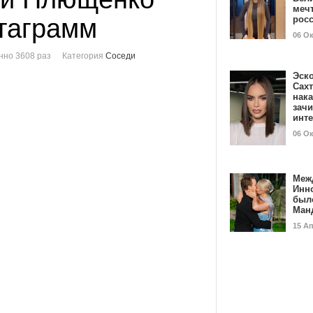
мечт
таграмм
рос
06 О
нно 3608 раз
Категория
Соседи
Эск
Сах
нак
зач
инт
06 О
Меж
Инн
был
Ман
15 А