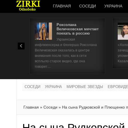
ГЛАВНАЯ
СОСЕДИ
УКРАИНА
Роксолана
Величковская мечтает
поехать в россию
Украинская
инфлюенсерка и блогерша Роксолана
«Холо
Величковская оказалась в центре
зачищ
внимания после того, как в сети
упоми
всплыло старое видео, где она
Казал
говорит:...
СОСЕДИ
УКРАИНА
МИРОВЫЕ ЗВЕЗДЫ
ЕВРОВИД
Главная
»
Соседи
»
На сына Рудковской и Плющенко 
На сына Рудковской