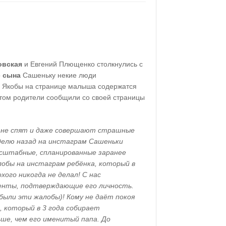
овская
и Евгений Плющенко столкнулись с
о
сына
Сашеньку некие люди
. Якобы на странице малыша содержатся
том родители сообщили со своей страницы
и не спят и даже совершают страшные
делю назад на инстаграм Сашеньки
штабные, спланированные заранее
лобы на инстаграм ребёнка, который в
хого никогда не делал! С нас
менты, подтверждающие его личность.
были эти жалобы)! Кому не даёт покоя
, который в 3 года собирает
ше, чем его именитый папа. До