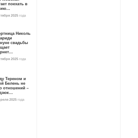
ает поехать в
сию…
ктября 2025
года
ортница Николь
тариди
ануне свадьбы
ищает
ернет…
ктября 2025
года
ду Тереном и
ой Белень не
о отношений –
дзюк…
преля 2025
года