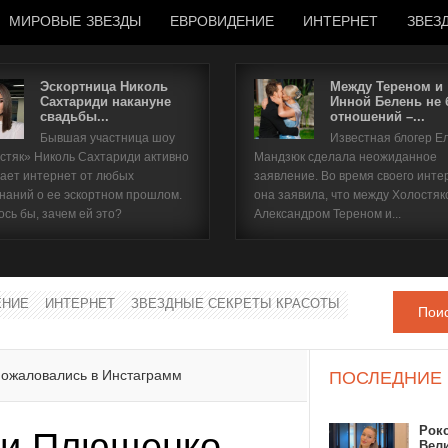
МИРОВЫЕ ЗВЕЗДЫ
ЕВРОВИДЕНИЕ
ИНТЕРНЕТ
ЗВЕЗ
Эскортница Николь
Между Тереном и
Сахтариди накануне
Инной Белень не
свадьбы...
отношений –...
Имя пользователя
Бывшая участница шоу
Известная блогер Е
стяк» Николь Сахтариди активно
Мандзюк сделала неожиданное
Пароль
ает интернет от любых
заявление. Во время своего инте
наний о ее эскортном прошлом.
она заявила, что между Холостяк
ось бы, зачем ей это?
Александром Тереном и...
запомнить
ЕНИЕ
ИНТЕРНЕТ
ЗВЕЗДНЫЕ СЕКРЕТЫ КРАСОТЫ
Пои
Забыли пароль?
Забыли имя пользователя?
пожаловались в Инстаграмм
ПОСЛЕДНИЕ
Рок
 и Плющенко
Вел