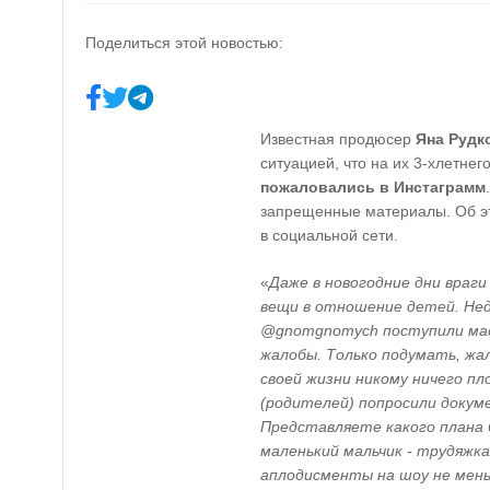
Поделиться этой новостью:
Известная продюсер
Яна Рудк
ситуацией, что на их 3-хлетнег
пожаловались в Инстаграмм
запрещенные материалы. Об э
в социальной сети.
«
Даже в новогодние дни враг
вещи в отношение детей. Не
@gnomgnomych поступили мас
жалобы. Только подумать, жа
своей жизни никому ничего пло
(родителей) попросили доку
Представляете какого плана 
маленький мальчик - трудяжка
аплодисменты на шоу не мень