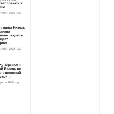
ает поехать в
сию…
ктября 2025
года
ортница Николь
тариди
ануне свадьбы
ищает
ернет…
ктября 2025
года
ду Тереном и
ой Белень не
о отношений –
дзюк…
преля 2025
года