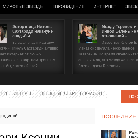
МИРОВЫЕ ЗВЕЗДЫ
ЕВРОВИДЕНИЕ
ИНТЕРНЕТ
ЗВЕЗ
Эскортница Николь
Между Тереном и
Сахтариди накануне
Инной Белень не
свадьбы...
отношений –...
Имя пользователя
Бывшая участница шоу
Известная блогер Е
стяк» Николь Сахтариди активно
Мандзюк сделала неожиданное
Пароль
ает интернет от любых
заявление. Во время своего инте
наний о ее эскортном прошлом.
она заявила, что между Холостяк
ось бы, зачем ей это?
Александром Тереном и...
запомнить
ЕНИЕ
ИНТЕРНЕТ
ЗВЕЗДНЫЕ СЕКРЕТЫ КРАСОТЫ
Пои
Забыли пароль?
Забыли имя пользователя?
ородиной
ПОСЛЕДНИЕ
Рок
ери Ксении
Вел