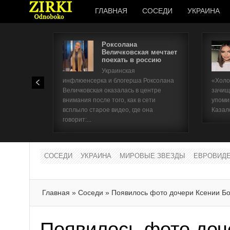
ГЛАВНАЯ
СОСЕДИ
УКРАИНА
Роксолана
Величковская мечтает
поехать в россию
Украинская
инфлюенсерка и блогерша Роксолана
«Холо
Величковская оказалась в центре
зачищ
внимания после того, как в сети
упоми
всплыло старое видео, где она
Казал
говорит:...
СОСЕДИ
УКРАИНА
МИРОВЫЕ ЗВЕЗДЫ
ЕВРОВИД
Главная
»
Соседи
»
Появилось фото дочери Ксении Б
Появилось фото доч