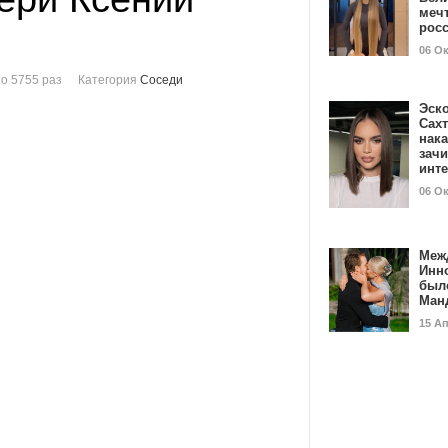
мечт
рос
06 О
о 5755 раз
Категория
Соседи
Эск
Сах
нак
зач
инт
06 О
Меж
Инн
был
Ман
15 А