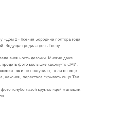
у «Дом 2» Ксения Бородина полтора года
ой. Ведущая родила дочь Теону.
вала внешность девочки. Многие даже
а продать фото малышке какому-то СМИ.
ожения так и не поступило, то ли по еще
а, наконец, перестала скрывать лицо Теи.
ь фото голубоглазой круглолицей малышки,
ую.