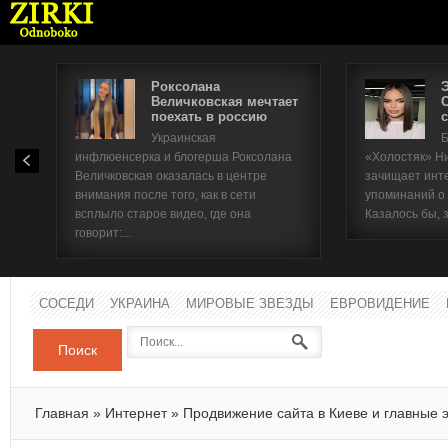
Роксолана
Величковская мечтает
поехать в россию
с
Имя п
Украинская
Б
инфлюенсерка и блогерша Роксолана
«Холостяк» Н
Паро
Величковская оказалась в центре
зачищает инт
внимания после того, как в сети
упоминаний о
всплыло старое видео, где она
Казалось бы, 
говорит:...
СОСЕДИ
УКРАИНА
МИРОВЫЕ ЗВЕЗДЫ
ЕВРОВИДЕНИЕ
Поиск
Главная
»
Интернет
»
Продвижение сайта в Киеве и главные 