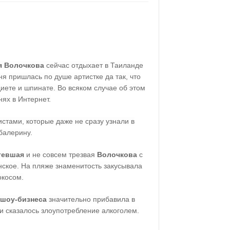
я Волочкова
сейчас отдыхает в Таиланде
ня пришлась по душе артистке да так, что
диете и шпинате. Во всяком случае об этом
нях в Интернет.
стами, которые даже не сразу узнали в
балерину.
тевшая
и не совсем трезвая
Волочкова
с
нское. На пляже знаменитость закусывала
окосом.
 шоу-бизнеса
значительно прибавила в
ти сказалось злоупотребление алкоголем.