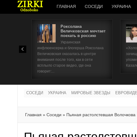
ГЛАВНАЯ
СОСЕДИ
УКРАИНА
Роксолана
Величковская мечтает
поехать в россию
Украинская
инфлюенсерка и блогерша Роксолана
«Холо
Величковская оказалась в центре
зачищ
внимания после того, как в сети
упоми
всплыло старое видео, где она
Казал
говорит:...
СОСЕДИ
УКРАИНА
МИРОВЫЕ ЗВЕЗДЫ
ЕВРОВИД
Главная
»
Соседи
»
Пьяная растолстевшая Волочкова
Пьяная растолстевш