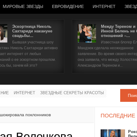
МИРОВЫЕ ЗВЕЗДЫ
ЕВРОВИДЕНИЕ
ИНТЕРНЕТ
ЗВЕЗ
Эскортница Николь
Между Тереном и
Сахтариди накануне
Инной Белень не
свадьбы...
отношений –...
Имя пользователя
Бывшая участница шоу
Известная блогер Е
стяк» Николь Сахтариди активно
Мандзюк сделала неожиданное
Пароль
ает интернет от любых
заявление. Во время своего инте
наний о ее эскортном прошлом.
она заявила, что между Холостяк
ось бы, зачем ей это?
Александром Тереном и...
запомнить
ЕНИЕ
ИНТЕРНЕТ
ЗВЕЗДНЫЕ СЕКРЕТЫ КРАСОТЫ
Пои
Забыли пароль?
Забыли имя пользователя?
 шокировала поклонников
ПОСЛЕДНИЕ
Рок
ая Волочкова
Вел