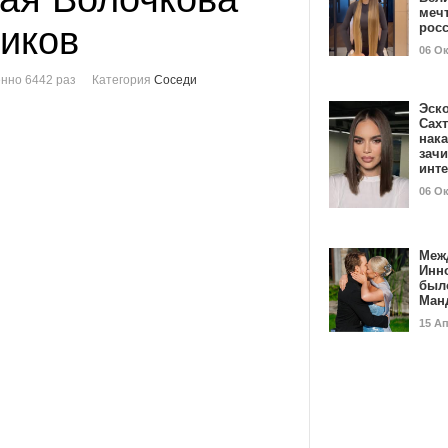
мечт
иков
рос
06 О
нно 6442 раз
Категория
Соседи
Эск
Сах
нак
зач
инт
06 О
Меж
Инн
был
Ман
15 А