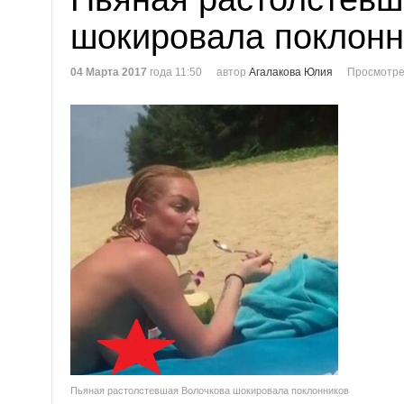
шокировала поклонн
04 Марта 2017
года 11:50
автор
Агалакова Юлия
Просмотре
Пьяная растолстевшая Волочкова шокировала поклонников