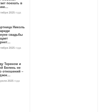
ает поехать в
сию…
ктября 2025
года
ортница Николь
тариди
ануне свадьбы
ищает
ернет…
ктября 2025
года
ду Тереном и
ой Белень не
о отношений –
дзюк…
преля 2025
года