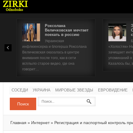
Роксолана
Величковская мечтает
поехать в россию
с
Имя п
Украинская
Б
инфлюенсерка и блогерша Роксолана
«Холостяк» Н
Паро
Величковская оказалась в центре
зачищает инт
внимания после того, как в сети
упоминаний о
всплыло старое видео, где она
Казалось бы, 
говорит:...
СОСЕДИ
УКРАИНА
МИРОВЫЕ ЗВЕЗДЫ
ЕВРОВИДЕНИЕ
Поиск
Главная
»
Интернет
»
Регистрация и паспортный контроль п