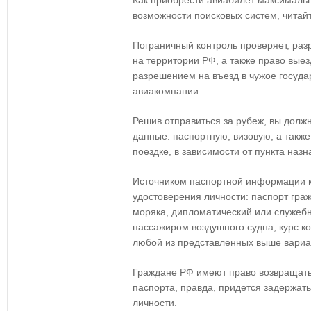
Как приобрести авиабилет максимальн
возможности поисковых систем, читай
Пограничный контроль проверяет, ра
на территории РФ, а также право выез
разрешением на въезд в чужое госуда
авиакомпании.
Решив отправиться за рубеж, вы дол
данные: паспортную, визовую, а так
поездке, в зависимости от пункта назн
Источником паспортной информации 
удостоверения личности: паспорт гра
моряка, дипломатический или служебны
пассажиром воздушного судна, курс ко
любой из представленных выше вариа
Граждане РФ имеют право возвращатьс
паспорта, правда, придется задержат
личности.