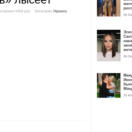
мечт
рос
отренно 4458 раз
Категория
Украина
06 О
Эск
Сах
нак
зач
инт
06 О
Меж
Инн
был
Ман
15 А