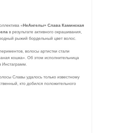
оллектива «
НеАнгелы» Слава Каминская
ела
в результате активного окрашивания,
ородный рыжий бордельный цвет волос.
периментов, волосы артистки стали
раная кошка». Об этом исполнительница
в Инстаграмм.
волосы Славы удалось только известному
ственный, кто добился положительного