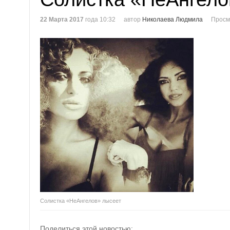
22 Марта 2017
года 10:32
автор
Николаева Людмила
Просм
Солистка «НеАнгелов» лысеет
Поделиться этой новостью: