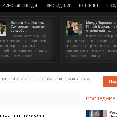
МИРОВЫЕ ЗВЕЗДЫ
ЕВРОВИДЕНИЕ
ИНТЕРНЕТ
ЗВЕЗ
Эскортница Николь
Между Тереном и
Сахтариди накануне
Инной Белень не
свадьбы...
отношений –...
Имя пользователя
Бывшая участница шоу
Известная блогер Е
стяк» Николь Сахтариди активно
Мандзюк сделала неожиданное
Пароль
ает интернет от любых
заявление. Во время своего инте
наний о ее эскортном прошлом.
она заявила, что между Холостяк
ось бы, зачем ей это?
Александром Тереном и...
запомнить
ЕНИЕ
ИНТЕРНЕТ
ЗВЕЗДНЫЕ СЕКРЕТЫ КРАСОТЫ
Пои
Забыли пароль?
Забыли имя пользователя?
ПОСЛЕДНИЕ
Рок
в» лысеет
Вел