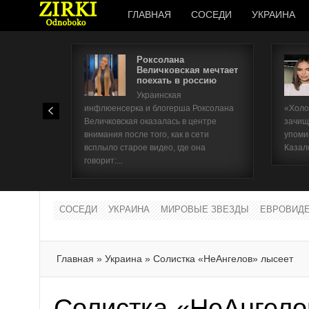
ГЛАВНАЯ
СОСЕДИ
УКРАИНА
Роксолана
Величковская мечтает
поехать в россию
Украинская
инфлюенсерка и блогерша Роксолана
«Холо
Величковская оказалась в центре
зачищ
внимания после того, как в сети
упоми
всплыло старое видео, где она
Казал
говорит:...
СОСЕДИ
УКРАИНА
МИРОВЫЕ ЗВЕЗДЫ
ЕВРОВИД
Главная
»
Украина
»
Солистка «НеАнгелов» лысеет
Солистка «НеАнгело