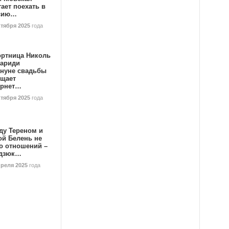
ает поехать в
сию…
ктября 2025
года
ортница Николь
тариди
ануне свадьбы
ищает
ернет…
ктября 2025
года
ду Тереном и
ой Белень не
о отношений –
дзюк…
преля 2025
года