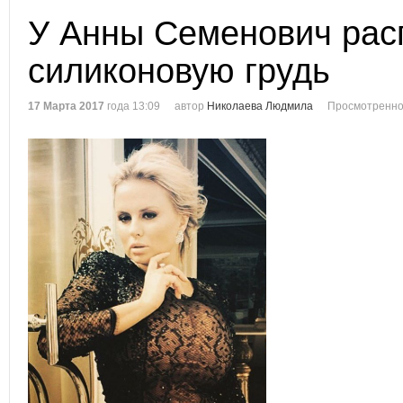
У Анны Семенович ра
силиконовую грудь
17 Марта 2017
года 13:09
автор
Николаева Людмила
Просмотренно