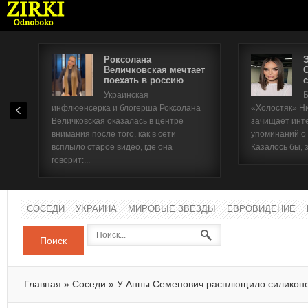
Роксолана
Величковская мечтает
поехать в россию
с
Имя п
Украинская
Б
инфлюенсерка и блогерша Роксолана
«Холостяк» Н
Паро
Величковская оказалась в центре
зачищает инт
внимания после того, как в сети
упоминаний о
всплыло старое видео, где она
Казалось бы, 
говорит:...
СОСЕДИ
УКРАИНА
МИРОВЫЕ ЗВЕЗДЫ
ЕВРОВИДЕНИЕ
Поиск
Главная
»
Соседи
»
У Анны Семенович расплющило силиконо