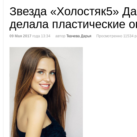
Звезда «Холостяк5» Д
делала пластические 
09 Мая 2017
года 13:34
автор
Ткачева Дарья
Просмотренно 11534 р