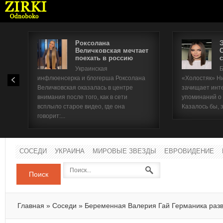
Роксолана
Величковская мечтает
поехать в россию
с
Имя п
Украинская
Б
инфлюенсерка и блогерша Роксолана
«Холостяк» Н
Паро
Величковская оказалась в центре
зачищает инт
внимания после того, как в сети
упоминаний о
всплыло старое видео, где она
Казалось бы, 
говорит:...
СОСЕДИ
УКРАИНА
МИРОВЫЕ ЗВЕЗДЫ
ЕВРОВИДЕНИЕ
Поиск
Главная
»
Соседи
»
Беременная Валерия Гай Германика раз