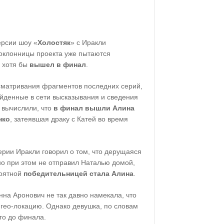
ерсии шоу «
Холостяк
» с Иракли
поклонницы проекта уже пытаются
 хотя бы
вышел в финал
.
ссматривания фрагментов последних серий,
айденные в сети высказывания и сведения
 вычислили, что
в финал вышли Алина
нко
, затеявшая драку с Катей во время
серии Иракли говорил о том, что дерущаяся
но при этом не отправил Наталью домой,
роятной
победительницей стала Алина
.
нна Аронович не так давно намекала, что
ь гео-локацию. Однако девушка, по словам
лго до финала.