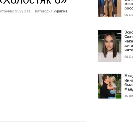
мечт
рос
отренно 9599 раз
Категория
Украина
06 О
Эск
Сах
нак
зач
инт
06 О
Меж
Инн
был
Ман
15 А