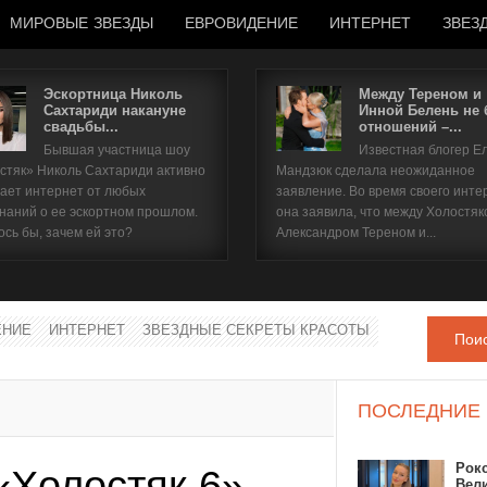
МИРОВЫЕ ЗВЕЗДЫ
ЕВРОВИДЕНИЕ
ИНТЕРНЕТ
ЗВЕЗ
Эскортница Николь
Между Тереном и
Сахтариди накануне
Инной Белень не
свадьбы...
отношений –...
Имя пользователя
Бывшая участница шоу
Известная блогер Е
стяк» Николь Сахтариди активно
Мандзюк сделала неожиданное
Пароль
ает интернет от любых
заявление. Во время своего инте
наний о ее эскортном прошлом.
она заявила, что между Холостяк
ось бы, зачем ей это?
Александром Тереном и...
запомнить
ЕНИЕ
ИНТЕРНЕТ
ЗВЕЗДНЫЕ СЕКРЕТЫ КРАСОТЫ
Пои
Забыли пароль?
Забыли имя пользователя?
ПОСЛЕДНИЕ
Рок
«Холостяк 6»
Вел