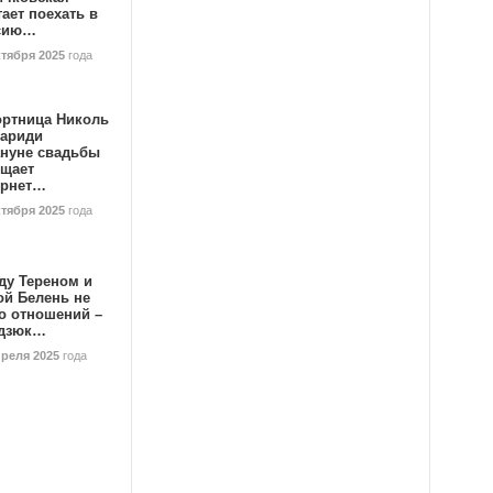
ает поехать в
сию…
ктября 2025
года
ортница Николь
тариди
ануне свадьбы
ищает
ернет…
ктября 2025
года
ду Тереном и
ой Белень не
о отношений –
дзюк…
преля 2025
года