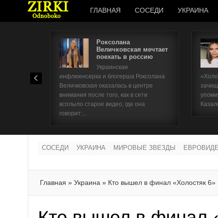
ГЛАВНАЯ
СОСЕДИ
УКРАИНА
Роксолана
Величковская мечтает
поехать в россию
Украинская
инфлюенсерка и блогерша Роксолана
«Холо
Величковская оказалась в центре
зачищ
внимания после того, как в сети
упоми
всплыло старое видео, где она
Казал
говорит:...
СОСЕДИ
УКРАИНА
МИРОВЫЕ ЗВЕЗДЫ
ЕВРОВИД
Главная
»
Украина
»
Кто вышел в финал «Холостяк 6»
Кто вышел в финал 