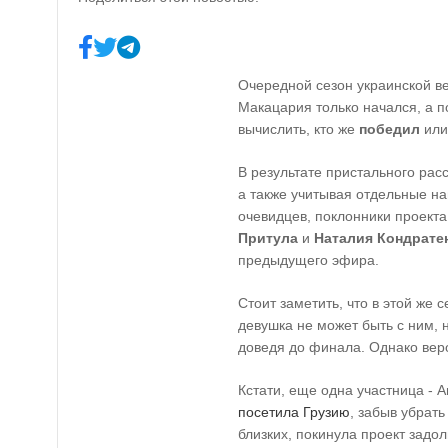
Очередной сезон украинской в
Макацария только начался, а 
вычислить, кто же
победил
или
В результате пристального ра
а также учитывая отдельные н
очевидцев, поклонники проекта
Притула
и
Наталия Кондрате
предыдущего эфира.
Стоит заметить, что в этой же 
девушка не может быть с ним, 
доведя до финала. Однако ве
Кстати, еще одна участница - А
посетила Грузию
, забыв убрат
близких, покинула проект задо