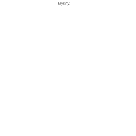
муклу.