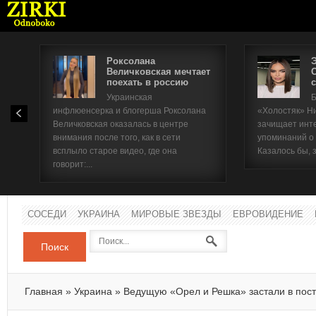
Роксолана
Величковская мечтает
поехать в россию
с
Имя п
Украинская
Б
инфлюенсерка и блогерша Роксолана
«Холостяк» Н
Паро
Величковская оказалась в центре
зачищает инт
внимания после того, как в сети
упоминаний о
всплыло старое видео, где она
Казалось бы, 
говорит:...
СОСЕДИ
УКРАИНА
МИРОВЫЕ ЗВЕЗДЫ
ЕВРОВИДЕНИЕ
Поиск
Главная
»
Украина
»
Ведущую «Орел и Решка» застали в пос