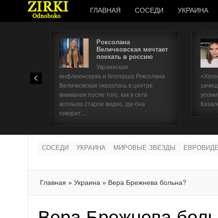
ГЛАВНАЯ
СОСЕДИ
УКРАИНА
Роксолана
Величковская мечтает
поехать в россию
Украинская
инфлюенсерка и блогерша Роксолана
«Холо
Величковская оказалась в центре
зачищ
внимания после того, как в сети
упоми
всплыло старое видео, где она
Казал
говорит:...
СОСЕДИ
УКРАИНА
МИРОВЫЕ ЗВЕЗДЫ
ЕВРОВИД
Главная
»
Украина
»
Вера Брежнева больна?
Вера Брежнева бол