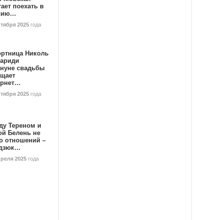
ает поехать в
сию…
ктября 2025
года
ортница Николь
тариди
ануне свадьбы
ищает
ернет…
ктября 2025
года
ду Тереном и
ой Белень не
о отношений –
дзюк…
преля 2025
года