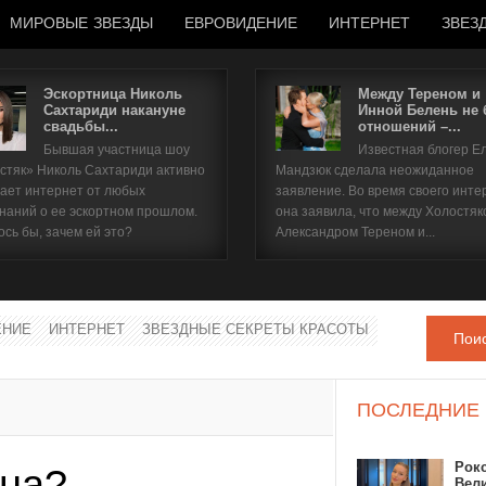
МИРОВЫЕ ЗВЕЗДЫ
ЕВРОВИДЕНИЕ
ИНТЕРНЕТ
ЗВЕЗ
Эскортница Николь
Между Тереном и
Сахтариди накануне
Инной Белень не
свадьбы...
отношений –...
Имя пользователя
Бывшая участница шоу
Известная блогер Е
стяк» Николь Сахтариди активно
Мандзюк сделала неожиданное
Пароль
ает интернет от любых
заявление. Во время своего инте
наний о ее эскортном прошлом.
она заявила, что между Холостяк
ось бы, зачем ей это?
Александром Тереном и...
запомнить
ЕНИЕ
ИНТЕРНЕТ
ЗВЕЗДНЫЕ СЕКРЕТЫ КРАСОТЫ
Пои
Забыли пароль?
Забыли имя пользователя?
ПОСЛЕДНИЕ
Рок
ьна?
Вел