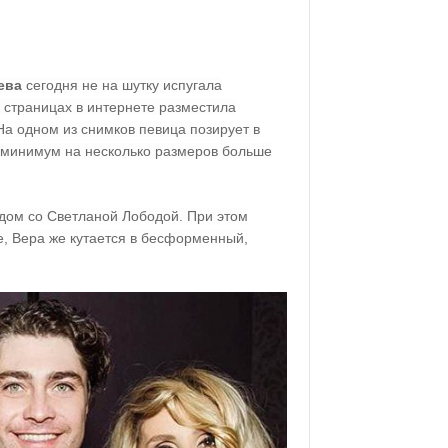
ева
сегодня не на шутку испугала
х страницах в интернете разместила
а одном из снимков певица позирует в
 минимум на несколько размеров больше
дом со Светланой Лободой. При этом
е, Вера же кутается в бесформенный,