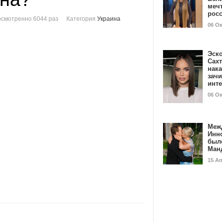
мечт
рос
смотренно 6044 раз
Категория
Украина
06 О
Эск
Сах
нак
зач
инт
06 О
Меж
Инн
был
Ман
15 А