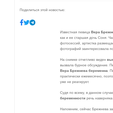
Поделиться этой новостью:
Известная певица
Вера Брежн
как и ее старшая дочь Соня. Ч
фотосессий, артистка размещае
фотографий заинтересовала по
На снимке отчетливо виден
вы
вызвала бурное обсуждение. Пе
Вера Брежнева беременна
. 
практически ежемесячно, поэт
уже не реагирует.
Судя по всему, в данном случа
беременности
речь наверняка 
Напомним, сейчас Брежнева за