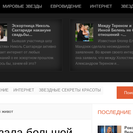
МИРОВЫЕ ЗВЕЗДЫ
ЕВРОВИДЕНИЕ
ИНТЕРНЕТ
ЗВЕЗ
Эскортница Николь
Между Тереном и
Сахтариди накануне
Инной Белень не
свадьбы...
отношений –...
Имя пользователя
Бывшая участница шоу
Известная блогер Е
стяк» Николь Сахтариди активно
Мандзюк сделала неожиданное
Пароль
ает интернет от любых
заявление. Во время своего инте
наний о ее эскортном прошлом.
она заявила, что между Холостяк
ось бы, зачем ей это?
Александром Тереном и...
запомнить
ЕНИЕ
ИНТЕРНЕТ
ЗВЕЗДНЫЕ СЕКРЕТЫ КРАСОТЫ
Пои
Забыли пароль?
Забыли имя пользователя?
 живот
ПОСЛЕДНИЕ
Рок
зала большой
Вел