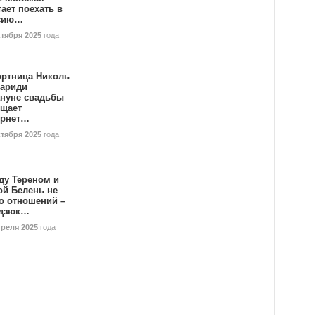
ает поехать в
сию…
ктября 2025
года
ортница Николь
тариди
ануне свадьбы
ищает
ернет…
ктября 2025
года
ду Тереном и
ой Белень не
о отношений –
дзюк…
преля 2025
года