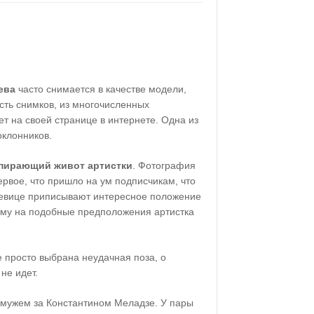
ева
часто снимается в качестве модели,
асть снимков, из многочисленных
т на своей странице в интернете. Одна из
клонников.
пирающий живот артистки
. Фотография
рвое, что пришло на ум подписчикам, что
Певице приписывают интересное положение
ому на подобные предположения артистка
е просто выбрана неудачная поза, о
не идет.
мужем за Константином Меладзе. У пары