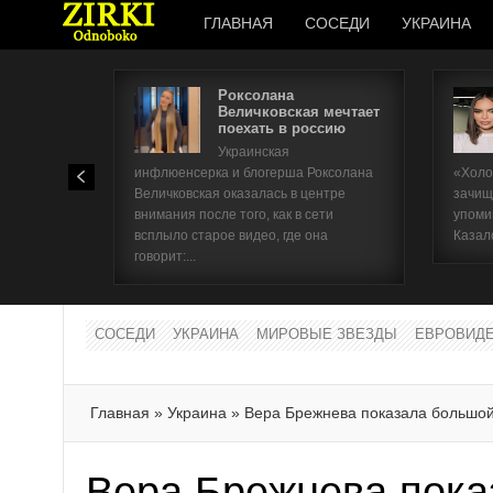
ГЛАВНАЯ
СОСЕДИ
УКРАИНА
Роксолана
Величковская мечтает
поехать в россию
Украинская
инфлюенсерка и блогерша Роксолана
«Холо
Величковская оказалась в центре
зачищ
внимания после того, как в сети
упоми
всплыло старое видео, где она
Казал
говорит:...
СОСЕДИ
УКРАИНА
МИРОВЫЕ ЗВЕЗДЫ
ЕВРОВИД
Главная
»
Украина
»
Вера Брежнева показала большой
Вера Брежнева пока