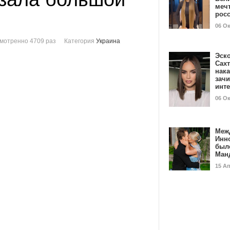
мечт
рос
06 О
мотренно 4709 раз
Категория
Украина
Эск
Сах
нак
зач
инт
06 О
Меж
Инн
был
Ман
15 А