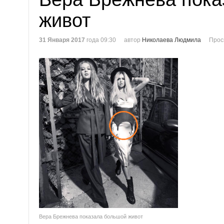
живот
31 Января 2017
года 09:30
автор
Николаева Людмила
Прос
Вера Брежнева показала большой живот