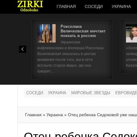
ГЛАВНАЯ
СОСЕДИ
УКРАИНА
Роксолана
Величковская мечтает
поехать в россию
Украинская
инфлюенсерка и блогерша Роксолана
«Холо
Величковская оказалась в центре
зачищ
внимания после того, как в сети
упоми
всплыло старое видео, где она
Казал
говорит:...
СОСЕДИ
УКРАИНА
МИРОВЫЕ ЗВЕЗДЫ
ЕВРОВИД
Главная
»
Украина
»
Отец ребенка Седоковой уже наш
Отец ребенка Седок