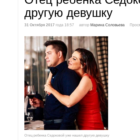
другую девушку
31 Октября 2017
года 18:57
автор
Марина Соловьева
Прос
Отец ребенка Седоковой уже нашел другую девушку