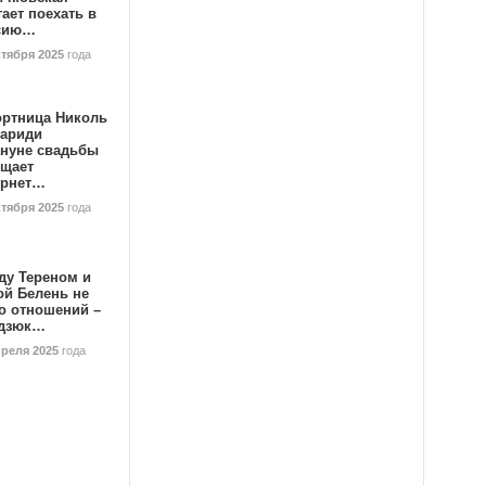
ает поехать в
сию…
ктября 2025
года
ортница Николь
тариди
ануне свадьбы
ищает
ернет…
ктября 2025
года
ду Тереном и
ой Белень не
о отношений –
дзюк…
преля 2025
года