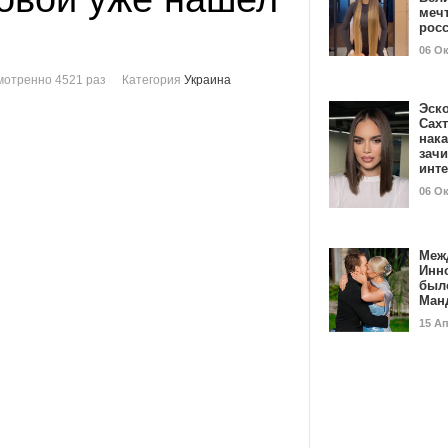
мечт
рос
06 О
мотренно 4521 раз
Категория
Украина
Эск
Сах
нак
зач
инт
06 О
Меж
Инн
был
Ман
15 А