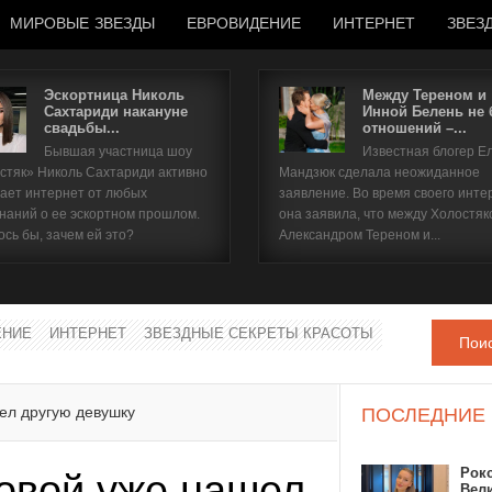
МИРОВЫЕ ЗВЕЗДЫ
ЕВРОВИДЕНИЕ
ИНТЕРНЕТ
ЗВЕЗ
Эскортница Николь
Между Тереном и
Сахтариди накануне
Инной Белень не
свадьбы...
отношений –...
Имя пользователя
Бывшая участница шоу
Известная блогер Е
стяк» Николь Сахтариди активно
Мандзюк сделала неожиданное
Пароль
ает интернет от любых
заявление. Во время своего инте
наний о ее эскортном прошлом.
она заявила, что между Холостяк
ось бы, зачем ей это?
Александром Тереном и...
запомнить
ЕНИЕ
ИНТЕРНЕТ
ЗВЕЗДНЫЕ СЕКРЕТЫ КРАСОТЫ
Пои
Забыли пароль?
Забыли имя пользователя?
ел другую девушку
ПОСЛЕДНИЕ
Рок
овой уже нашел
Вел