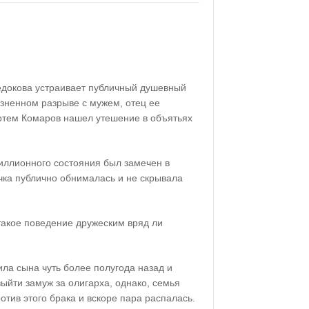
едокова устраивает публичный душевный
езненном разрыве с мужем, отец ее
ртем Комаров нашел утешение в объятьях
иллионного состояния был замечен в
чка публично обнималась и не скрывала
такое поведение дружеским вряд ли
ла сына чуть более полугода назад и
ыйти замуж за олигарха, однако, семья
тив этого брака и вскоре пара распалась.